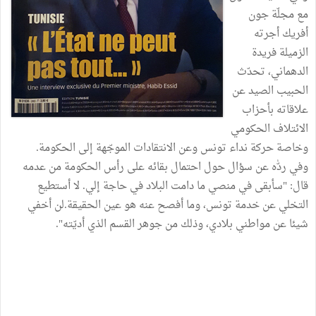
مع مجلّة جون
أفريك أجرته
الزميلة فريدة
الدهماني، تحدّث
الحبيب الصيد عن
علاقاته بأحزاب
الائتلاف الحكومي
وخاصة حركة نداء تونس وعن الانتقادات الموجّهة إلى الحكومة.
وفي ردّٰه عن سؤال حول احتمال بقائه على رأس الحكومة من عدمه
قال: "سأبقى في منصي ما دامت البلاد في حاجة إلي. لا أستطيع
التخلي عن خدمة تونس، وما أفصح عنه هو عين الحقيقة.لن أخفي
شيئا عن مواطني بلادي، وذلك من جوهر القسم الذي أديّته".