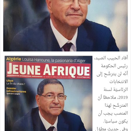
أفاد الحبيب الصيد،
رئيس الحكومة
أنّه لن يترشّح إلى
الانتخابات
الرئاسيّة لسنة
2019، ملاحظا أنّ
المترشّح لهذا
المنصب يجب أن
يكون سياسيّا.
وفي حديث مطوّل