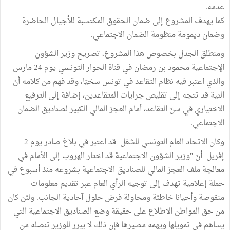
عدمه.
كما يهدف المشروع إلى ضمان الحقوق المكتسبة للأجيال الحاضرة
وضمان ديمومة منظومة الضمان الاجتماعي.
ومنطلق الجدل بخصوص هذا المشروع، تصريح وزير الشؤون
الإجتماعية محمود بن رمضان في قناة الحوار التونسي يوم 24 مارس
والذي اعتبر فيه نظام التقاعد في تونس سخيّا، وقد فهم من كلامه أنّ
النية قد تتجه إلى تقليص جرايات المتقاعدين، إضافة إلى الترفيع
الاختياري في سنّ التقاعد، أمام العجز المالي الكبير لصناديق الضمان
الاجتماعي.
وكان الاتحاد العام التونسي للشغل قد اعتبر في بلاغ صادر يوم 2
إفريل أنّ "وزير الشؤون الاجتماعية قد اختار الهروب إلى الأمام في
معالجة ملف العجز المالي للصناديق الاجتماعية بشروعه منذ أسبوع في
حملة إعلامية تهدف إلى توجيه الرأي العام عبر تقديم معلومات
منقوصة وأحيانا خاطئة ومحاولة فرض حلول آحادية الجانب. ولئن كان
من حق المواطن الاطلاع على حقيقة وضع الصناديق الاجتماعية التي
يساهم في تمويلها ويهمه مصيرها فإن ذلك لا يبرر للوزير تنصله من