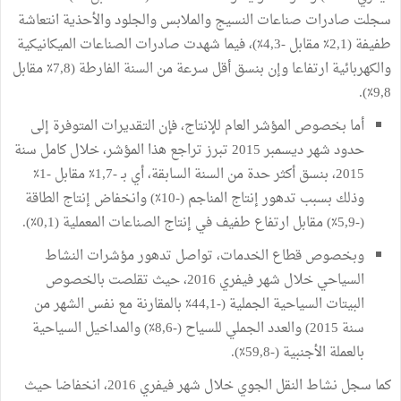
سجلت صادرات صناعات النسيج والملابس والجلود والأحذية انتعاشة
طفيفة (2,1٪ مقابل -4,3٪)، فيما شهدت صادرات الصناعات الميكانيكية
والكهربائية ارتفاعا وإن بنسق أقل سرعة من السنة الفارطة (7,8٪ مقابل
9,8٪).
أما بخصوص المؤشر العام للإنتاج، فإن التقديرات المتوفرة إلى
حدود شهر ديسمبر 2015 تبرز تراجع هذا المؤشر، خلال كامل سنة
2015، بنسق أكثر حدة من السنة السابقة، أي بـ -1,7٪ مقابل -1٪
وذلك بسبب تدهور إنتاج المناجم (-10٪) وانخفاض إنتاج الطاقة
(-5,9٪) مقابل ارتفاع طفيف في إنتاج الصناعات المعملية (0,1٪).
وبخصوص قطاع الخدمات، تواصل تدهور مؤشرات النشاط
السياحي خلال شهر فيفري 2016، حيث تقلصت بالخصوص
البيتات السياحية الجملية (-44,1٪ بالمقارنة مع نفس الشهر من
سنة 2015) والعدد الجملي للسياح (-8,6٪) والمداخيل السياحية
بالعملة الأجنبية (-59,8٪).
كما سجل نشاط النقل الجوي خلال شهر فيفري 2016، انخفاضا حيث