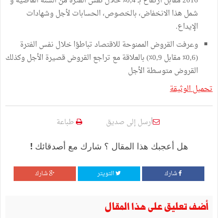
2016 مقابل ارتفاع بـ 0,4٪ خلال نفس الفترة من السنة الماضية و
شمل هذا الانخفاض، بالخصوص، الحسابات لأجل وشهادات
الإيداع.
وعرفت القروض الممنوحة للاقتصاد تباطؤا خلال نفس الفترة
(0,6٪ مقابل 0,9٪) بالعلاقة مع تراجع القروض قصيرة الأجل وكذلك
القروض متوسطة الأجل
تحميل الوثيقة
أرسل إلى صديق
طباعة
هل أعجبك هذا المقال ؟ شارك مع أصدقائك !
شارك
التويتر
شارك
أضف تعليق على هذا المقال