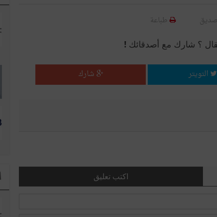
صديق
طباعة
قال ؟ شارك مع أصدقائك !
التويتر
شارك
ا
اكتب تعليق