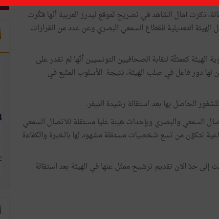
لة، ذكرت آمال الشاهد في تصريح لموقع ليدرز العربية أنّها فكّرت
 الهيئة التعديلية للقطاع السمعي البصري وعن عدد من القرارات
أ
لهيئة كممثلّة لنقابة الصحافيين التونسيين أنّها لم تقدر على
كون لها دور فاعل في صلب الهيئة، نتيجة الأسلوب المتّبع في
سوم 116 المتعلّق بحرية الاتصال السمعي والبصري وبإحداث هيئة عليا مستقلة للاتصال السمعي
20 " تسيّر الهيئة هيئة جماعية تتكوّن من تسع شخصيات مستقلة مشهود لها بالخبرة والكفاءة
ت إلى حدّ الآن تقديم ترشيح ممثّل عنها في الهيئة بعد استقالة
ا