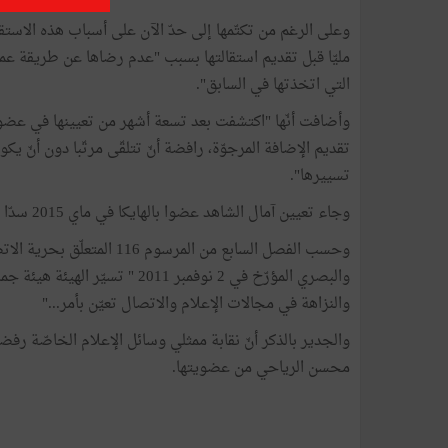
وعلى الرغم من تكتّمها إلى حدّ الآن على أسباب هذه الاستقا
مليّا قبل تقديم استقالتها بسبب "عدم رضاها عن طريقة عمل
التي اتخذتها في السابق".
وأضافت أنّها "اكتشفت بعد تسعة أشهر من تعيينها في عضوية ا
تقديم الإضافة المرجوّة، رافضة أنّ تتلقّى مرتّبا دون أنّ ي
تسييرها".
وجاء تعيين آمال الشاهد عضوا بالهايكا في ماي 2015 سدّا للشغور الحاصل بها بعد استقالة رشيدة النيفر.
وحسب الفصل السابع من المر
والبصري المؤرّخ في 2 نوفمبر 11
والنزاهة في مجالات الإعلام والاتصال تعيّن بأمر..."
والجدير بالذكر أنّ نقابة ممثلي وسائل الإعلام الخاصّة رفض
محسن الرياحي من عضويتها.