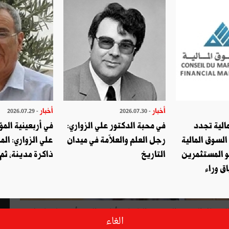
أخبار
أخبار
- 2026.07.29
- 2026.07.30
الية تجدد
في محبة الدكتور علي الزواري:
في أربعينية المؤ
السوق المالية
رجل العلم والعلاّمة في ميدان
علي الزواري: الم
و المستثمرين
التاريخ
ذاكرة مدينة، ثم
ق وراء
للاتصال السمعي البصري (الهايكا). وأفادت الهيئة أنّ مجلسها قبل
الغاء