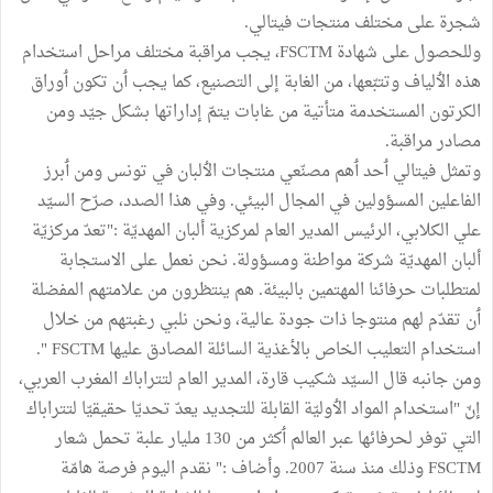
شجرة على مختلف منتجات فيتالي.
وللحصول على شهادة FSCTM، يجب مراقبة مختلف مراحل استخدام
هذه الٲلياف وتتبّعها، من الغابة إلى التصنيع، كما يجب ٲن تكون ٲوراق
الكرتون المستخدمة متأتية من غابات يتمّ إداراتها بشكل جيّد ومن
مصادر مراقبة.
وتمثل فيتالي ٲحد ٲهم مصنّعي منتجات الٲلبان في تونس ومن ٲبرز
الفاعلين المسؤولين في المجال البيئي. وفي هذا الصدد، صرّح السيّد
علي الكلابي، الرئيس المدير العام لمركزية ألبان المهديّة :"تعدّ مركزيّة
ألبان المهديّة شركة مواطنة ومسؤولة. نحن نعمل على الاستجابة
لمتطلبات حرفائنا المهتمين بالبيئة. هم ينتظرون من علامتهم المفضلة
ٲن تقدّم لهم منتوجا ذات جودة عالية، ونحن نلبي رغبتهم من خلال
استخدام التعليب الخاص بالأغذية السائلة المصادق عليها FSCTM ".
ومن جانبه قال السيّد شكيب قارة، المدير العام لتتراباك المغرب العربي،
إنّ "استخدام المواد الٲوليّة القابلة للتجديد يعدّ تحديّا حقيقيّا لتتراباك
التي توفر لحرفائها عبر العالم ٲكثر من 130 مليار علبة تحمل شعار
FSCTM وذلك منذ سنة 2007. وأضاف :" نقدم اليوم فرصة هامّة