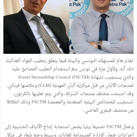
تقدّم هامّ للمستهلك التونسي والبيئة فيما يتعلق بتعليب المواد الغذائية،
ذلك ٲنه، ولأوّل مرّة في تونس يتمّ استخدام التعليب المصادق عليه
والذي يستجيب لشهادة Forest Stewardship Council (FSCTM)
لمنتجات الٲلبان من قبل مركزيّة ألبان المهديّة (CLM) وعلامتها فيتالي.
وقد اصبحت مختلف منتجات الشركة، والتي يتم تعليبها بالكرتون،
تستجيب للخصائص البيئيّة المتقدمة والمعتمدة FSCTM وذلك انطلاقا
من منتصف فيفري الماضي.
وتمثل FSCTM تصنيفا بيئيا يضمن استجابة إنتاج الٲلياف الخشبيّة إلى
اجراءات ضمان الإدارة المستدامة للغابات. وسيتمّ وضع شعار في شكل