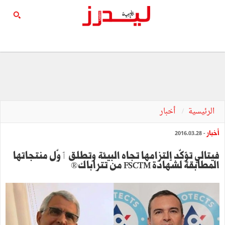
الرئيسية
أخبار
أخبار
- 2016.03.28
فيتالي تؤكّد إلتزامها تجاه البيئة وتطلق ٲوّل منتجاتها
المطابقة لشهادة FSCTM من تتراباك®