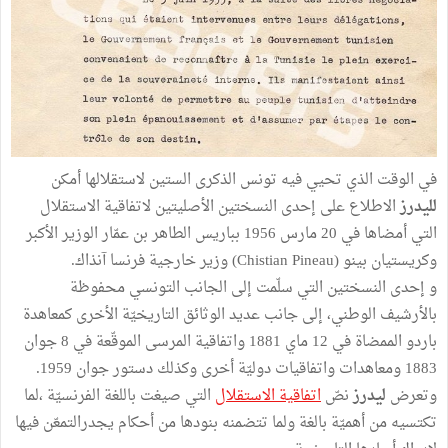
في الوقت الذي تحيي فيه تونس الذكرى الستين لاستقلالها أمكن
لليدرز
الاطلاع على إحدى النسختين الأصليتين لاتفاقية الاستقلال
التي أمضاها في 20 مارس 1956 بباريس الطاهر بن عمّار الوزير الأكبر
وكريستيان بينو (Chistian Pineau) وزير خارجية فرنسا آنذاك.
و إحدى النسختين التي سلّمت إلى الجانب التونسي محفوظة
بالأرشيف الوطني، إلى جانب عديد الوثائق التاريخيّة الأخرى كمعاهدة
باردو الممضاة في 12 ماي 1881 واتفاقية المرسى الموقّعة في 8 جوان
1883 ومعاهدات واتفاقيات دوليّة أخرى وكذلك دستور جوان 1959.
وتعرض
ليدرز
نصّ
اتفاقية الاستقلال
التي صيغت باللغة الفرنسيّة ،لما
تكتسيه من أهميّة بالغة ولما تتضمنه بنودها من أحكام يجدرالتمعّن فيها