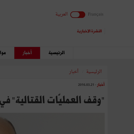
Français
العربية
النشرة الإخبارية
الرئيسية
أخبار
مواق
الرئيسية
أخبار
أخبار
- 2016.03.21
"وقف‭ ‬العمليّات‭ ‬القتالية" ‬في‭ ‬سوريا‭: ‬إيــذان‭ ‬بإخماد‭ ‬نيران‭ ‬الحرب‭ ‬أم‭ ‬بإلهابها؟