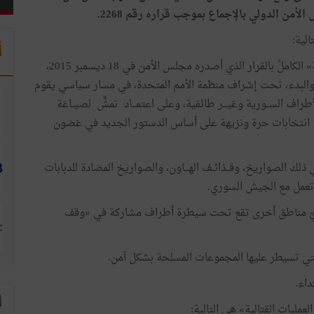
الأمن
الدولي
بالإجماع
بموجب
قراره
رقم
2268
.
تالية
:
أ
»
الكاملُ
بالقرار
الذي
أصدره
مجلس
الأمن
في
18
ديسمبر
2015،
البدء،
تحت
إشراف
منظمة
الأمم
المتحدة،
في
مسار
سياسي
يقوم
أطراف
الســورية
وغيـــر
طائفية،
وعلى
اعتمـــاد
تمشٍّ
لصيــاغة
انتخابات
حرة
ونزيهة
على
أساس
الدستور
الجديد
في
غضون
ذلك
الصواريخ،
وقــذائــف
الهـــاون،
والصواريخ
المضادة
للدبابات
تعمل
مع
الجيش
السوري
.
ّ
مناطق
أخرى
تقع
تحت
سيطرة
أطراف
مشاركة
في
«
وقف
تي
تسيطر
عليها
المجموعات
المسلحة
بشكل
آمن
.
داء
.
ا
العمليات
القتالية
»
هي
التالية
: