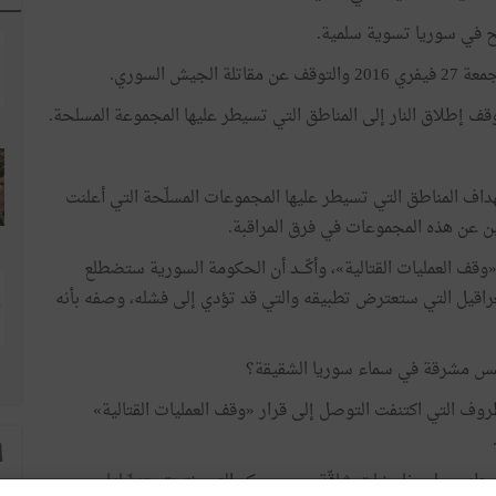
ح
في
سوريا
تسوية
سلمية
.
جمعة
27
فيفري
2016
والتوقف
عن
مقاتلة
الجيش
السوري
.
قف
إطلاق
النار
إلى
المناطق
التي
تسيطر
عليها
المجموعة
المسلحة
.
داف
المناطق
التي
تسيطر
عليها
المجموعات
المسلّحة
التي
أعلنت
ن
عن
هذه
المجموعات
في
فرق
المراقبة
.
وقف
العمليات
القتالية
»
،
وأكّـــد
أن
الحكومة
السورية
ستضطلع
راقيل
التي
ستعترض
تطبيقه
والتي
قد
تؤدي
إلى
فشله، وصفه
بأنه
س
مشرقة
في
سماء
سوريا
الشقيقة؟
ظروف
التي
اكتنفت
التوصل
إلى
قرار
«
وقف
العمليات
القتالية
»
ا
طه
محل
مفاوضات
شاقّة
بين
موسكو
التي
غيّرت
بتدخّلها