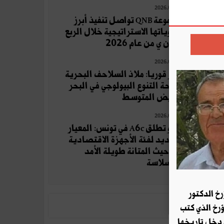
2026.07.29
مجموعة QNB تواصل تنفيذ أبرز
أولوياتها الاستراتيجية خلال الربع
الثان ي من عام 2026
2026.07.17
جزر قوريا: ملاذ السلاحف البحرية
وواحة التنوع البيولوجي في البحر
الأبيض المتوسط
2026.08.04
أوبو تطلق A6c في تونس: المعيار
الجديد لفئة الأجهزة الاقتصادية
من حيث المتانة طويلة الأمد
والسلاسة
رخ الدكتور
ؤرخ الذي كتب
 دخل تاريخها