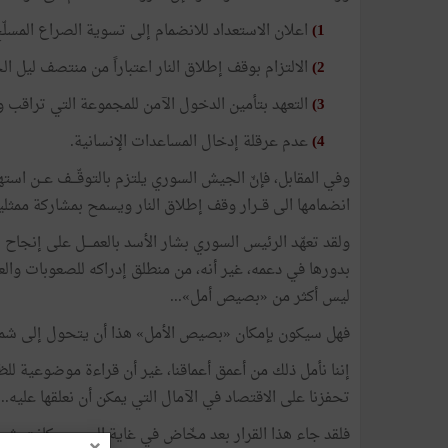
1)
اعلان
الاستعداد
للانضمام
إلى
تسوية
الصراع
المسلّ
2)
الالتزام
بوقف
إطلاق
النار
اعتباراً
من
منتصف
ليل
ال
3)
التعهد
بتأمين
الدخول
الآمن
للمجموعة
التي
تراقب
و
4)
عدم
عرقلة
إدخال
المساعدات
الإنسانية
.
وفي
المقابل،
فإنّ
الجيش
السوري
يلتزم
بالتوقّـــف
عــن
استه
انضمامها
الى
قــرار
وقف
إطلاق
النار
ويسمح
بمشاركة
ممثلي
ولقد
تعهّد
الرئيس
السوري
بشار
الأسد
بالعمــــل
على
إنجاح
«
بدورها
في
دعمه،
غير
أنه،
من
منطلق
إدراكه
للصعوبات
والع
ليس
أكثر
من
«
بصيص
أمل
»
...
فهل
سيكون
بإمكان
«
بصيص
الأمل
»
هذا
أن
يتحول
إلى
شم
إننا
نأمل
ذلك
من
أعمق
أعماقنا،
غير
أن
قراءة
موضوعية
لل
تحفزنا
على
الاقتصاد
في
الآمال
التي
يمكن
أن
نعلقها
عليه
...
فلقد
جاء
هذا
القرار
بعد
مخّاض
في
غاية
العسـر،
وكانت
شرو