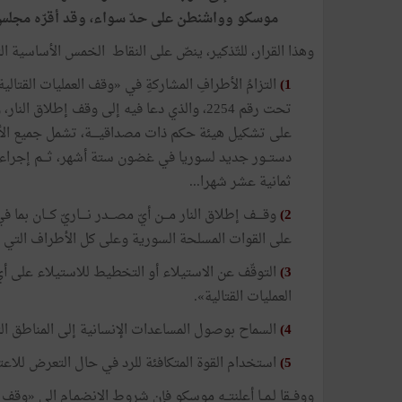
موسكو
وواشنطن
على
حدّ
سواء،
وقد
أقرّه
مجلس
وهذا
القرار،
للتّذكير،
ينصّ
على
النقاط
الخمس
الأساسية
ال
1)
التزامُ
الأطرافِ
المشاركةِ
في
«
وقف
العمليات
القتالية
تحت
رقم
2254،
والذي
دعا
فيه
إلى
وقف
إطلاق
النار،
و
على
تشكيل
هيئة
حكم
ذات
مصداقيــــة،
تشمل
جميع
ال
دستــور
جديد
لسوريا
في
غضون
ستة
أشهر،
ثـــم
إجراء
ثمانية
عشر
شهرا
...
2)
وقــــف
إطلاق
النار
مـــن
أيّ
مصـــدر
نــــاريّ
كـــان
بما
في
على
القوات
المسلحة
السورية
وعلى
كل
الأطراف
التي
3)
التوقّف
عن
الاستيلاء
أو
التخطيط
للاستيلاء
على
أي
العمليات
القتالية
»
.
4)
السماح
بوصول
المساعدات
الإنسانية
إلى
المناطق
ال
5)
استخدام
القوة
المتكافئة
للرد
في
حال
التعرض
للاعت
ووفــقا
لـمــا
أعلنتــه
موسكو
فإن
شروط
الانضمـام
الى
«
وقف