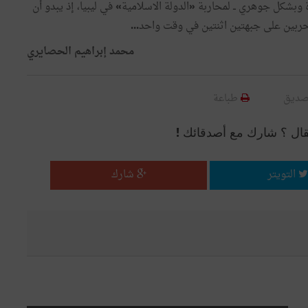
وبشكل
جوهري
ــ
لمحاربة
الدولة
الاسلامية
في
ليبيا،
إذ
يبدو
أن
»
«
ربين
على
جبهتين
اثنتين
في
وقت
واحد
...
محمد
إبراهيم
الحصايري
صديق
طباعة
قال ؟ شارك مع أصدقائك !
التويتر
شارك