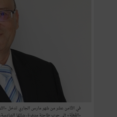
في
الثّامن
عشر
من
شهر
مارس
الجاري
تدخل
«
الث
«
الفَعَلَة
»
إلى
حرب
طاحنة
مدمّرة،
سَنَتَهَا
السّادسة،