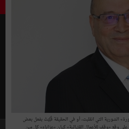
ورة
»
السّورية
التي
انقلبت،
أو
في
الحقيقة
قُلِبَتْ
بفعل
بعض
على
وقع
«
وقف
للأعمال
القتــالية
»
كـــان
«
عرّاباه
»
كل
مــن