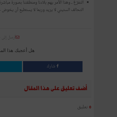
التفرّغ
ــ
وهذا
الأمر
يهم
بلادنا
ومنطقتنا
بصورة
مباشرة
التحالف
الستيني
لا
يريد
وربما
لا
يستطيع
أن
يخوض
ح
أرسل إلى 
هل أعجبك هذا الم
شارك
أضف تعليق على هذا المقال
تعليق
0