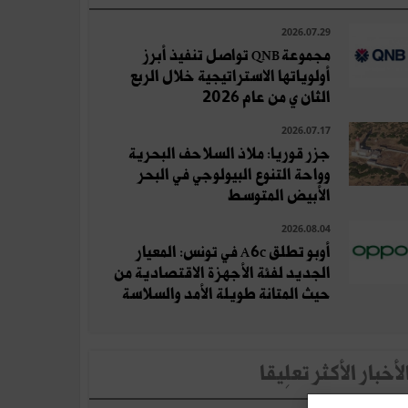
2026.07.29
مجموعة QNB تواصل تنفيذ أبرز
أولوياتها الاستراتيجية خلال الربع
الثان ي من عام 2026
2026.07.17
جزر قوريا: ملاذ السلاحف البحرية
وواحة التنوع البيولوجي في البحر
الأبيض المتوسط
2026.08.04
أوبو تطلق A6c في تونس: المعيار
الجديد لفئة الأجهزة الاقتصادية من
حيث المتانة طويلة الأمد والسلاسة
لأخبار الأكثر تعلِيقا