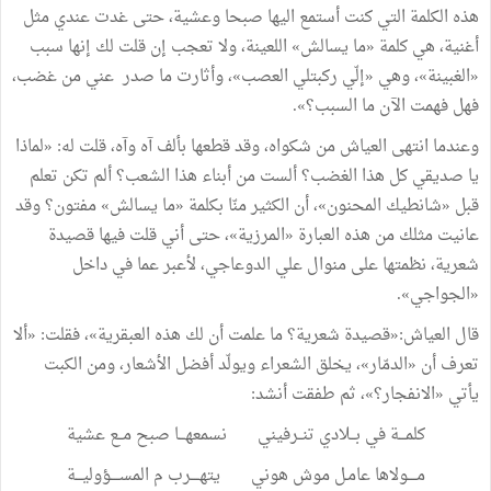
هذه
الكلمة
التي
كنت
أستمع
اليها
صبحا
وعشية،
حتى
غدت
عندي
مثل
أغنية،
هي
كلمة
«
ما
يسالش
»
اللعينة،
ولا
تعجب
إن
قلت
لك
إنها
سبب
«
الغبينة
»
،
وهي
«
إلّي
ركبتلي
العصب
»
،
وأثارت
ما
صدر
عني
من
غضب،
فهل
فهمت
الآن
ما
السبب؟
»
.
وعندما
انتهى
العياش
من
شكواه،
وقد
قطعها
بألف
آه
وآه،
قلت
له
:
«
لماذا
يا
صديقي
كل
هذا
الغضب؟
ألست
من
أبناء
هذا
الشعب؟
ألم
تكن
تعلم
قبل
«
شانطيك
المحنون
»
،
أن
الكثير
منّا
بكلمة
«
ما
يسالش
»
مفتون؟
وقد
عانيت
مثلك
من
هذه
العبارة
«
المرزية
»
،
حتى
أني
قلت
فيها
قصيدة
شعرية،
نظمتها
على
منوال
علي
الدوعاجي،
لأعبر
عما
في
داخل
«
الجواجي
»
.
قال
العياش
:
«
قصيدة
شعرية؟
ما
علمت
أن
لك
هذه
العبقرية
»
،
فقلت
:
«
ألا
تعرف
أن
«
الدمّار
»
،
يخلق
الشعراء
ويولّد
أفضل
الأشعار،
ومن
الكبت
يأتي
«
الانفجار؟
»
،
ثم
طفقت
أنشد
:
كلمـــة
في
بــلادي
تنــرفيني
نسمعهـــا
صبح
مــع
عشية
مــــولاها
عامـل
موش
هوني
يتهــــرب
م
المســــؤوليـــة