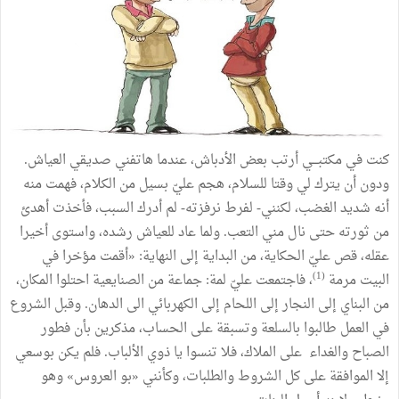
كنت
في
مكتبـــي
أرتب
بعض
الأدباش،
عندما
هاتفني
صديقي
العياش
.
ودون
أن
يترك
لي
وقتا
للسلام،
هجم
عليّ
بسيل
من
الكلام،
فهمت
منه
أنه
شديد
الغضب،
لكنني
-
لفرط
نرفزته
-
لم
أدرك
السبب،
فأخذت
أهدئ
من
ثورته
حتى
نال
مني
التعب
.
ولما
عاد
للعياش
رشده،
واستوى
أخيرا
عقله،
قص
عليّ
الحكاية،
من
البداية
إلى
النهاية
:
«
أقمت
مؤخرا
في
)
1
(
البيت
مرمة
،
فاجتمعت
عليّ
لمة
:
جماعة
من
الصنايعية
احتلوا
المكان،
من
البناي
إلى
النجار
إلى
اللحام
إلى
الكهربائي
الى
الدهان
.
وقبل
الشروع
في
العمل
طالبوا
بالسلعة
وتسبقة
على
الحساب،
مذكرين
بأن
فطور
الصباح
والغداء
على
الملاك،
فلا
تنسوا
يا
ذوي
الألباب
.
فلم
يكن
بوسعي
إلا
الموافقة
على
كل
الشروط
والطلبات،
وكأنني
«
بو
العروس
»
وهو