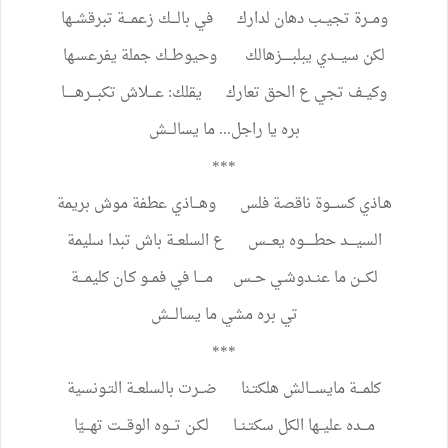
ومــرة
تجيــب
دهان
لدارك
في
بالـــك
زعمـــة
تبرقشــها
لكن
سيـــدي
يبلبـــــزهالك
وحيوطــك
جملة
يفرعسـها
وكيــف
تجي
ع
الحق
تعارك
يقلك
:
عـــلاش
تكبـــرهـــــا
بره
يا
راجل
...
ما
يسالـــش
***
هـاذي
كســـوة
ناقصة
فلس
وهـــاذي
عطفة
موش
بريمة
السيــــد
حطـــــوه
يعـــس
ع
السلعــة
باش
تبدا
سليمة
لكـــن
ما
عنــدوشـي
حــس
مــــا
في
فمــو
كـان
كليمـــة
تي
بره
مشي
ما
يسالـــش
***
كلمـــة
مايســـالش
هلكتـنا
ضــرت
بالسلعــة
التـونسية
مـــده
عليــها
الكل
سكتـنــا
لكـن
تـــوه
الوقـــت
تهـــيّا