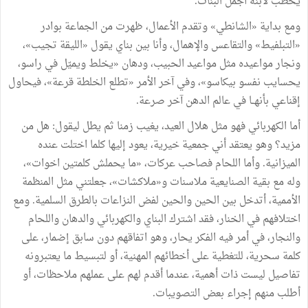
يخطب
لابنه
أجمل
البنات
.
ومع
بداية
«
الشانطي
»
وتقدم
الأعمال،
ظهرت
من
الجماعة
بوادر
«
التبلفيط
»
والتقاعس
والإهمال،
وأنا
بين
بناي
يقول
«
الليقة
تجيب
»
،
ونجار
مواعيده
مثل
مواعيد
الحبيب،
ودهان
«
يخلط
ويميّل
في
راسو،
يحسايب
نفسو
بيكاسو
»
،
وفي
آخر
الأمر
«
تطلع
الخلطة
قرعة
»
،
فيحاول
إقناعي
بأنهــا
في
عالم
الدهن
آخر
صرعة
.
أما
الكهربائي
فهو
مثل
هلال
العيد،
يغيب
زمنا
ثم
يطل
ليقول
:
هل
من
مزيد؟
وهو
يعتقد
أني
جمعية
خيرية،
يعود
إليها
كلما
اختلت
عنده
الميزانية
.
وأما
اللحام
فصاحب
عركات،
«
ما
يحملش
كلمتين
اخوات
»
،
وله
مع
بقية
الصنايعية
ملاسنات
و«ملاكشات
»
،
جعلتني
مثل
المنظمة
الأممية،
أتدخل
بين
الحين
والحين
لفض
النزاعات
بالطرق
السلمية
.
ومع
اختلافهم
في
الخنار،
فقد
اشترك
البناي
والكهربائي
والدهان
واللحام
والنجار،
في
أمر
فيه
الفكر
يحار،
وهو
اتفاقهم
دون
سابق
إضمار،
على
كلمة
سحرية،
للتغطية
على
أخطائهم
المهنية،
أو
لتبسيط
ما
يعتبرونه
تفاصيل
ليست
ذات
أهمية،
عندما
أقدم
لهم
على
عملهم
ملاحظات،
أو
أطلب
منهم
إجراء
بعض
التصويبات
.