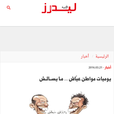
الرئيسية
أخبار
أخبار
- 2016.03.21
يوميات‭ ‬مواطن‭ ‬عيّاش ‭ ...‬مـا‭ ‬يســالــش‭ ‬