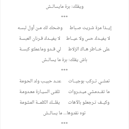
ويقلك
:
برة
مايسالـــش
***
إيــــذا
مرة
شـريت
صــباط
وضحك
لك
مــن
أول
لبسـه
لا
يفيــدك
حس
ولا
عيــــاط
لا
يفيـــدك
قــرنان
العبسـة
على
خــــاطر
هـــاك
الزلاط
لي
قـــدو
وماعملــّو
كبســة
باش
يقلك
:
برة
ما
يسالـــش
***
تمشــي
تـــركب
بوجيــــات
عنـــد
حبيــب
ولد
الحـومة
ما
تقــــدمشي
ميــتـــروات
تلقــى
السيــارة
معــدومـة
وكيـــف
تــرجعلـو
بالآهات
يقلــــك
الكلمــــة
المشومة
توه
نقدوها
...
ما
يسالـــش
***