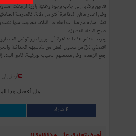
فنّانين وكتّابا، إلى جانب وجوه وطنيّة بارزة ارتبطت أسماؤه
وفي اختار مكان التظاهرة أكثر من دلالة، فالمدرسة الصادقيّ
تمثّل منارة من منارات العلم في البلاد، تخرجت منها نخب
صرح الدولة العصريّة.
ويريد منظمو هذه التظاهرة أن يبرزوا دور تونس الحضاري 
التصدّي لكلّ من يحاول المسّ من مكاسبهم الحداثية وانخر
جمع الزعماء، وفي مقدّمتهم الحبيب بورقيبة، قادوا البلاد إ
أرسل إلى 
هل أعجبك هذا الم
شارك
أضف تعليق على هذا المقال