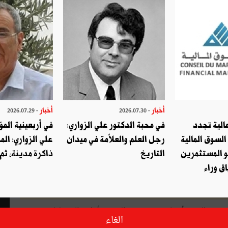
أخبار
أخبار
- 2026.07.29
- 2026.07.30
الية تجدد
في محبة الدكتور علي الزواري:
في أربعينية المؤ
السوق المالية
رجل العلم والعلاّمة في ميدان
علي الزواري: الم
و المستثمرين
التاريخ
ذاكرة مدينة، ثم
ق وراء
يبة التي ترأسها مريم بورقيبة العويتي أوّل تظاهرة لها منذ
الغاء
ذي سيحتضن تظاهرة متميّزة، طابعها ثقافي بالأساس، إذ ستجمع