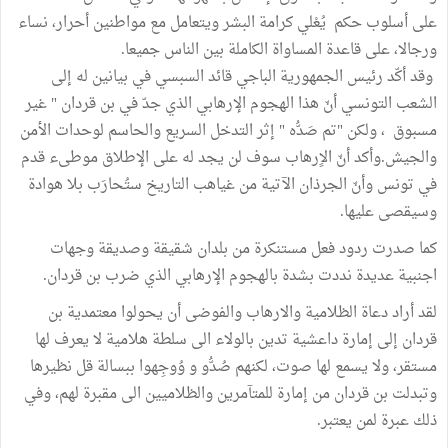
على أسلوب حكم يُعْلي كرامة البشر ويتعامل مع مواطنين أحرار، نساء
ورجالا، على قاعدة المساواة الكاملة بين الناس جميعا.
وقد أكّد رئيس الجمهورية الباجي قائد السبسي في بيانين له إلى
الشعب التونسي أنّ هذا الهجوم الإرهابي الذي جدّ في بن قردان " غير
مسبوق ، ولكن "تم صَدُّه " إثر التدخل السريع والحاسم لوحدات الأمن
والجيش.وأكد أنّ الاٍرهاب سوف لن يجد له على الإطلاق موطىء قدم
في تونس وأنّ الجرذان الآتية من غياهب التاريخ ستُحارَب بلا هوادة
وسيقصى عليها.
كما صدرت ردود فعل مستنكرة من بلدان شقيقة وصديقة وجهات
اجنبية عديدة نددت بشدة بالهجوم الإرهابي الذي ضرب بن قردان.
لقد أراد دعاة الظلامية والارهاب والفوضى أن يحولوا معتمدية بن
قردان إلى إمارة داعشية تدين بالولاء الى سلطة هلامية لا يعرف لها
مستقر، ولا يسمع لها صوت، لكنهم صُدُّو و وُوجِهوا ببسالة قل نظيرها
وتبدلت بن قردان من إمارة للمتآمرين والظلاميين الى مقبرة لهم، وفي
ذلك عبرة لمن يعتبر.