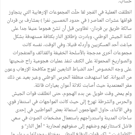
حساب.
انطلقت العملية في الفجر لمّا حلّت المجموعات الإرهابية التي يتجاوز
قوامُها عشرات العناصر ( في حدود الخمسين نفرا ) بمشارف بن قردان
سالكة طريق بن قردان- تطاوين قبل أن تشنّ هجوما عنيفا جدا على
ثكنة الجيش الوطني، وبادرت بإطلاق النار بكثافة مستهدفة بشكل
مباغت أحد العسكريين وأردتْه قتيلا. وفي الوقت، نفسه كانت
مجموعات أخرى مدججة بالأسلحة الخفيفة والقذائف والمتفجرات
والصواريخ المحمولة على الكتف تنفذ عمليات هجومية راح ضحيتها
على وجه الخصوص أحد الضباط التابعين لفوج مكافحة الاٍرهاب وعون
من الديوانة. كما استهدفت منطقة الحرس الوطني وغير بعيد عن ذلك
مقر المعتمدية حيث أصابت ثلاثة أعوان بعيارات قاتلة.
ولم يمض وقت طويل عن بدء الهجوم، حتى انطلقت قوات الجيش
والحرس والشرطة تهرع إلى حيث كانت المواجهات في استنفار قوي.
وفي الأثناء، حاول المهاجمون استمالة بعض المواطنين في إحدى
ساحات المدينة واستدراجهم باستعمال مضخمات الصوت في سعي
فاشل لاستثارتهم وضمّهم إلى صفوفهم لمحاربة " أهل النار" و
"الطواغيت ". لكن قوات الدفاع الوطني بمختلف وحداتها سرعان ما