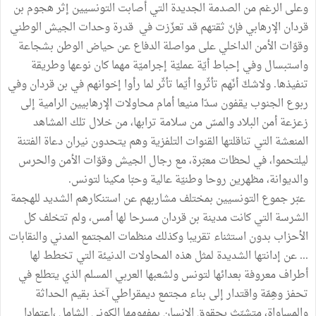
وعلى الرغم من الصدمة الجديدة التي أصابت التونسيين إثر هجوم بن
قردان الإرهابي فإنّ ثقتهم قد تعزّزت في قدرة وحدات الجيش الوطني
وقوّات الأمن الداخلي على مواصلة الدفاع عن حياض الوطن بشجاعة
واستبسال وفي إحباط أيّة عمليّة إجراميّة مهما كان نوعها وطريقة
تنفيذها. ولاشكّ أنّهم تأثّروا أيّما تأثّر لما رأوا إخوانهم في بن قردان وفي
ربوع الجنوب يقفون سدّا منيعا أمام محاولات الإرهابيين الرامية إلى
زعزعة أمن البلاد والمسّ من سلامة ترابها، من خلال تلك المشاهد
المنعشة التي تناقلتها القنوات التلفزية وهم يتحدون نيران دعاة الفتنة
ليلتحموا، في لحظات معبّرة، مع رجال الجيش وقوّات الأمن والحرس
والديوانة، مظهرين روحا وطنيّة عالية وحبّا مكينا لتونس.
عبّر جموع التونسيين بمختلف مشاربهم عن استنكارهم الشديد للهجمة
الشرسة التي كانت مدينة بن قردان مسرحا لها أمس، ولم تتخلف كل
الأحزاب بدون استثناء تقريبا وكذلك منظمات المجتمع المدني والنقابات
... عن إدانتها الشديدة لمثل هذه المحاولات الدنيئة التي تخطط لها
أطراف معروفة بعدائها لتونس ولشعبها العربي المسلم الذي يتطلع في
تحفز وهِمّة واقتدار إلى بناء مجتمع ديمقراطي آخذ بقيم الحداثة
والمساواة، متشبّث بحقوق الإنسان بمفهومها الكوني الشامل ،اعتمادا