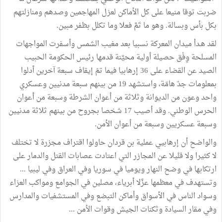
ضربت توقا منيعا على كل الأماكن لعزل المهاجمين وصدهم ومنازلتهم
بكل بأس وبسالة. وهو ما تَمَّ فعلا وما تكلل بظفر مبين.
لقد هـدأ ميدان المعركة نسبيا بعد مغيب الشمس وأسفرت المواجهات
المسلحة وِفْق حصيلة أولية محيَّنة قدمها رئيس الحكومة الحبيب
الصيد عن القضاء على 36 إرهابيا فيما تمّ إيقاف سبعة آخرين أدلوا
بمعلومات جدّ هامّة، واستشهد 19 من بينهم سبعة مدنيين وعسكري
واحد وعون من الديوانة وثلاثة من أعوان الشرطة وسبعة من أعوان
الحرس الوطني. وقد أصيب 17 شخصا بجروح من بينهم ثلاثة مدنيين
وسبعة عسكريين وسبعة من أعوان الأمن.
والواضح أن إرهابيي عملية بن قردان حاولوا اقتراف مجزرة لا تختلف
لا كثيرا ولا قليلا عن المجازر التي اعتادت عصابات القتل والدمار على
ارتكابها في وضح النهار ويوميا في سوريا وفي العراق وفي ليبيا ...
وتستهدف في معظمها عزَّلا أبرياء، مصلين في الجوامع ومواكب العزاء
وسواد الناس في الأسواق وأماكن التبضع وفي المستشفيات والمدارس
وفي مقار السيادة وثكنات الجيش وقوات الأمن ...