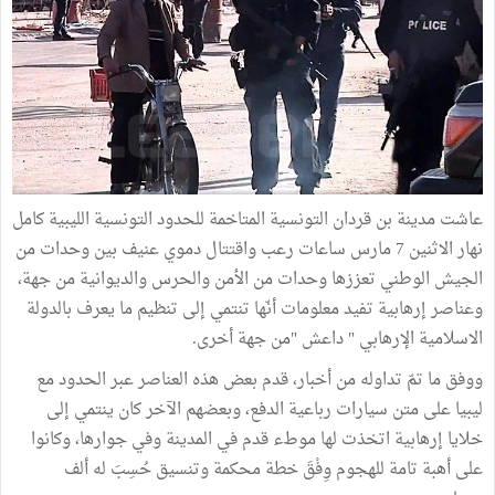
عاشت مدينة بن قردان التونسية المتاخمة للحدود التونسية الليبية كامل
نهار الاثنين 7 مارس ساعات رعب واقتتال دموي عنيف بين وحدات من
الجيش الوطني تعززها وحدات من الأمن والحرس والديوانية من جهة،
وعناصر إرهابية تفيد معلومات أنّها تنتمي إلى تنظيم ما يعرف بالدولة
الاسلامية الإرهابي " داعش "من جهة أخرى.
ووفق ما تمّ تداوله من أخبار، قدم بعض هذه العناصر عبر الحدود مع
ليبيا على متن سيارات رباعية الدفع، وبعضهم الآخر كان ينتمي إلى
خلايا إرهابية اتخذت لها موطء قدم في المدينة وفي جوارها، وكانوا
على أهبة تامة للهجوم وِفْقَ خطة محكمة وتنسيق حُسِبَ له ألف