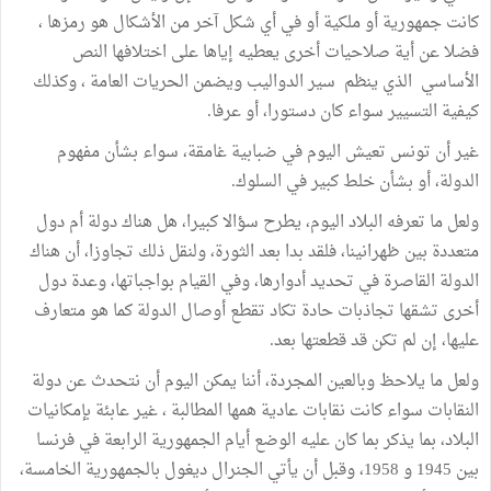
كانت جمهورية أو ملكية أو في أي شكل آخر من الأشكال هو رمزها ،
فضلا عن أية صلاحيات أخرى يعطيه إياها على اختلافها النص
الأساسي الذي ينظم سير الدواليب ويضمن الحريات العامة ، وكذلك
كيفية التسيير سواء كان دستورا، أو عرفا.
غير أن تونس تعيش اليوم في ضبابية غامقة، سواء بشأن مفهوم
الدولة، أو بشأن خلط كبير في السلوك.
ولعل ما تعرفه البلاد اليوم، يطرح سؤالا كبيرا، هل هناك دولة أم دول
متعددة بين ظهرانينا، فلقد بدا بعد الثورة، ولنقل ذلك تجاوزا، أن هناك
الدولة القاصرة في تحديد أدوارها، وفي القيام بواجباتها، وعدة دول
أخرى تشقها تجاذبات حادة تكاد تقطع أوصال الدولة كما هو متعارف
عليها، إن لم تكن قد قطعتها بعد.
ولعل ما يلاحظ وبالعين المجردة، أننا يمكن اليوم أن نتحدث عن دولة
النقابات سواء كانت نقابات عادية همها المطالبة ، غير عابئة بإمكانيات
البلاد، بما يذكر بما كان عليه الوضع أيام الجمهورية الرابعة في فرنسا
بين 1945 و 1958، وقبل أن يأتي الجنرال ديغول بالجمهورية الخامسة،