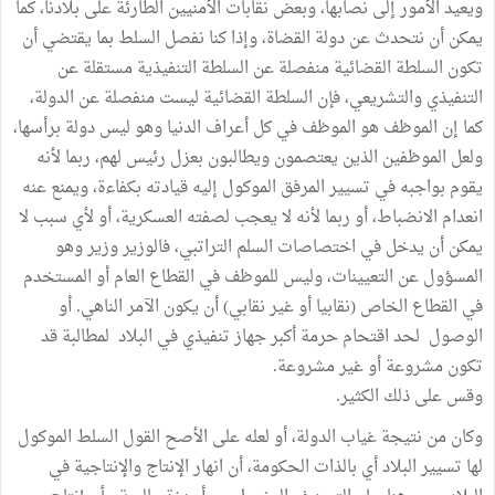
ويعيد الأمور إلى نصابها، وبعض نقابات الأمنيين الطارئة على بلادنا، كما
يمكن أن نتحدث عن دولة القضاة، وإذا كنا نفصل السلط بما يقتضي أن
تكون السلطة القضائية منفصلة عن السلطة التنفيذية مستقلة عن
التنفيذي والتشريعي، فإن السلطة القضائية ليست منفصلة عن الدولة،
كما إن الموظف هو الموظف في كل أعراف الدنيا وهو ليس دولة برأسها،
ولعل الموظفين الذين يعتصمون ويطالبون بعزل رئيس لهم، ربما لأنه
يقوم بواجبه في تسيير المرفق الموكول إليه قيادته بكفاءة، ويمنع عنه
انعدام الانضباط، أو ربما لأنه لا يعجب لصفته العسكرية، أو لأي سبب لا
يمكن أن يدخل في اختصاصات السلم التراتبي، فالوزير وزير وهو
المسؤول عن التعيينات، وليس للموظف في القطاع العام أو المستخدم
في القطاع الخاص (نقابيا أو غير نقابي) أن يكون الآمر الناهي. أو
الوصول لحد اقتحام حرمة أكبر جهاز تنفيذي في البلاد لمطالبة قد
تكون مشروعة أو غير مشروعة.
وقس على ذلك الكثير.
وكان من نتيجة غياب الدولة، أو لعله على الأصح القول السلط الموكول
لها تسيير البلاد أي بالذات الحكومة، أن انهار الإنتاج والإنتاجية في