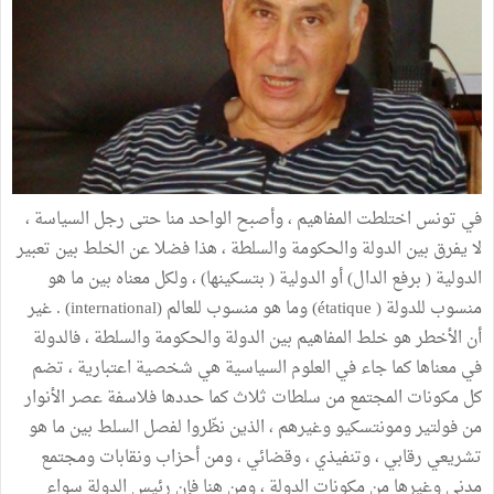
في تونس اختلطت المفاهيم ، وأصبح الواحد منا حتى رجل السياسة ،
لا يفرق بين الدولة والحكومة والسلطة ، هذا فضلا عن الخلط بين تعبير
الدولية ( برفع الدال) أو الدولية ( بتسكينها) ، ولكل معناه بين ما هو
منسوب للدولة ( étatique) وما هو منسوب للعالم (international) . غير
أن الأخطر هو خلط المفاهيم بين الدولة والحكومة والسلطة ، فالدولة
في معناها كما جاء في العلوم السياسية هي شخصية اعتبارية ، تضم
كل مكونات المجتمع من سلطات ثلاث كما حددها فلاسفة عصر الأنوار
من فولتير ومونتسكيو وغيرهم ، الذين نظّروا لفصل السلط بين ما هو
تشريعي رقابي ، وتنفيذي ، وقضائي ، ومن أحزاب ونقابات ومجتمع
مدني وغيرها من مكونات الدولة ، ومن هنا فإن رئيس الدولة سواء