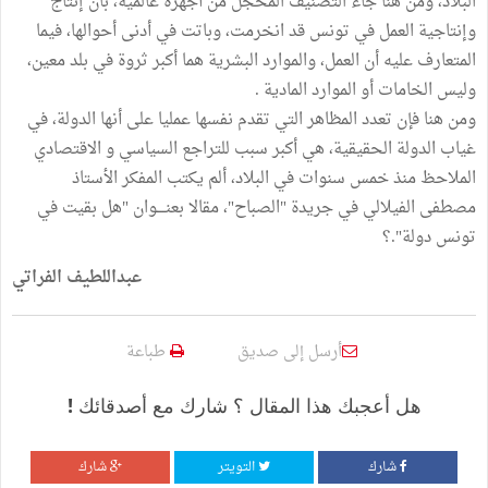
البلاد، ومن هنا جاء التصنيف المخجل من أجهزة عالمية، بأن إنتاج
وإنتاجية العمل في تونس قد انخرمت، وباتت في أدنى أحوالها، فيما
المتعارف عليه أن العمل، والموارد البشرية هما أكبر ثروة في بلد معين،
وليس الخامات أو الموارد المادية .
ومن هنا فإن تعدد المظاهر التي تقدم نفسها عمليا على أنها الدولة، في
غياب الدولة الحقيقية، هي أكبر سبب للتراجع السياسي و الاقتصادي
الملاحظ منذ خمس سنوات في البلاد، ألم يكتب المفكر الأستاذ
مصطفى الفيلالي في جريدة "الصباح"، مقالا بعنــــوان "هل بقيت في
تونس دولة".؟
عبداللطيف الفراتي
أرسل إلى صديق
طباعة
هل أعجبك هذا المقال ؟ شارك مع أصدقائك !
شارك
التويتر
شارك