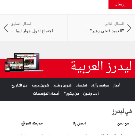
إرسال
المقال التالي
المقال السابق
"العميد فتحي زهير" ...
اجتماع لدول جوار ليبيا ...
ليدرز العربية
أخبار
مواقف وآراء
اقتصاد
شؤون وطنية
شؤون عربية
من التاريخ
أدب وفنون
من يكون؟
أصداء المؤسسات
في ليدرز
من نحن
اتصل بنا
خريطة الموقع