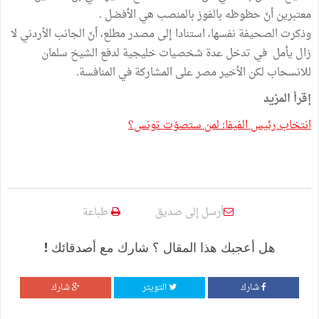
معتبرين أنّ حظوظه بالفوز بالمنصب هي الأفضل .
وذكرت الصحيفة نفسها، استنادا إلى مصدر مطلع، أنّ الجانب الأردني لا
زال يأمل في تدخل عدة شخصيات خليجية لدفع الشيخ سلمان
للانسحاب لكن الأخير مصر على المشاركة في المنافسة.
إقرأ المزيد
انتخاب رئيس الفيفا: لمن ستصوّت تونس؟
أرسل إلى صديق
طباعة
هل أعجبك هذا المقال ؟ شارك مع أصدقائك !
شارك
التويتر
شارك