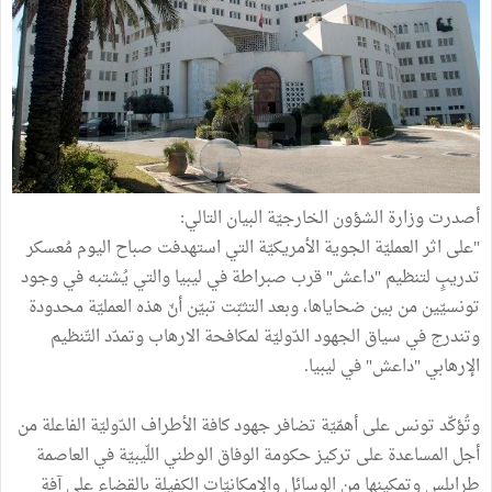
أصدرت وزارة الشؤون الخارجيّة البيان التالي:
"على اثر العمليّة الجوية الأمريكيّة التي استهدفت صباح اليوم مُعسكر
تدريبٍ لتنظيم "داعش" قرب صبراطة في ليبيا والتي يُشتبه في وجود
تونسيّين من بين ضحاياها، وبعد التثبّت تبيّن أنّ هذه العمليّة محدودة
وتندرج في سياق الجهود الدّوليّة لمكافحة الارهاب وتمدّد التّنظيم
الإرهابي "داعش" في ليبيا.
وتُؤكّد تونس على أهمّيّة تضافر جهود كافة الأطراف الدّوليّة الفاعلة من
أجل المساعدة على تركيز حكومة الوفاق الوطني اللّيبيّة في العاصمة
طرابلس وتمكينها من الوسائل والإمكانيّات الكفيلة بالقضاء على آفة