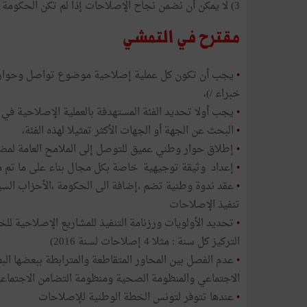
3) لا يمكن أن نضمن نجاح الإصلاحات إذا لم تكن الحكومة مسنودة سياسيا واجتماعيا أو أن لم نوفر لها أسباب النجاح الخ
مقترح في التمشي
•
يجب أن تكون كل عملية إصلاحية موضوع تواصل وحوار وت
خبراء /)،
•
يجب أولا تحديد الفئة المستهدفة بالعملية الإصلاحية في
•
البحث عن الجهة أو الجهات الأكثر تمثيلا لهذه الفئة،
•
إطلاق حوار وطني عميق للتوصل إلى الملامح العامة لمضمو
•
إعداد وثيقة توجيهية خاصة بكل مجال بناء على ما تم من 
•
عقد ندوة وطنية تضم ،إضافة الى الحكومة ،الأحزاب السيا
تنفيذ الإصلاحات
•
تحديد الأولويات ورزنامة التنفيذ للمشاريع الإصلاحية ل
التركيز كل سنة : مثلا 4 إصلاحات لسنة 2016)
•
عدم الفصل بين المحاور المتقاطعة والمترابطة ببعضها ا
الاجتماعي والمنظومة الصحية ومنظومة التضامن الاجتماعي 
•
عندها تتوفر لتونس الخطة الوطنية للإصلاحات