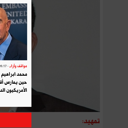
مواقف وآراء
- 2025.09.17
محمد ابراهيم 
حين يمارس أق
الأمريكيون الد
تمهيد: