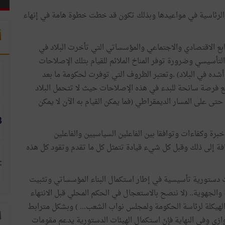
ة والرئاسية في مواعيدها وبذلك تكون قد خطت خطوة هامة في إنهاء
أ
بع الاقتصادي والاجتماعي والمؤسساتي التي تأخرت البلاد في
لتأسيسي وضرورة توفر المناخ الملائم للقيام بتلك الإصلاحات
ده في البلاد) .وتعتبر الظروف التي توفرت لحكومة ما بعد
فق سياسي واسع فرصة سانحة للبدء في هذه الإصلاحات حيث لا تتحمل البلاد
 حتى على المسار الديمقراطي (فما يمكن القيام به الآن لا يمكن
رة وكفاءات وتوافقا بين الفاعلين السياسيين والفاعلين
فة إلى ذلك وقبل كل شيء قيادة تتمثل كل ما تقدم وتقود كل هذه
 دستورية تأسيسية في إطار استكمال البناء المؤسساتي وتثبيت
 والجهوية.. (لا ننصح بالاستعجال في الحكم المحلي قبل الانتهاء
لهيكلة لرئاسة الحكومة ولمجلس نواب الشعب... ) وبشكل مترابط
ا
ازي وفي النهاية فإنّ استكمال الهيئات الدستورية يدعم مقومات