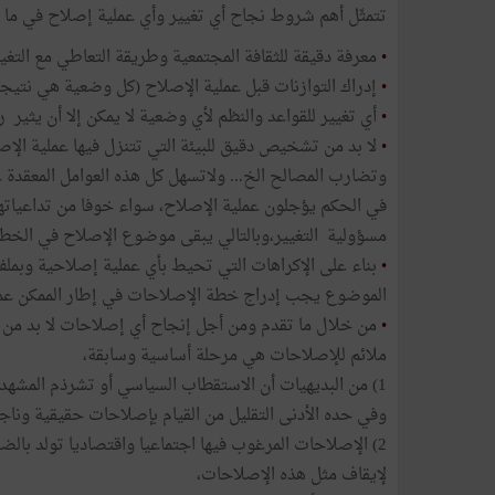
تتمثّل أهم شروط نجاح أي تغيير وأي عملية إصلاح في ما ي
•
معرفة دقيقة للثقافة المجتمعية وطريقة التعاطي مع التغي
•
إدراك التوازنات قبل عملية الإصلاح (كل وضعية هي نتيجة
•
أي تغيير للقواعد والنظم لأي وضعية لا يمكن إلا أن يثي
•
لا بد من تشخيص دقيق للبيئة التي تتنزل فيها عملية الإصلا
وتضارب المصالح الخ... ولاتسهل كل هذه العوامل المعقدة
في الحكم يؤجلون عملية الإصلاح، سواء خوفا من تداعياته
مسؤولية التغيير،وبالتالي يبقى موضوع الإصلاح في الخطب و
•
بناء على الإكراهات التي تحيط بأي عملية إصلاحية وبمل
الموضوع يجب إدراج خطة الإصلاحات في إطار الممكن عملي
•
من خلال ما تقدم ومن أجل إنجاح أي إصلاحات لا بد من 
ملائم للإصلاحات هي مرحلة أساسية وسابقة،
1) من البديهيات أن الاستقطاب السياسي أو تشرذم المش
وفي حده الأدنى التقليل من القيام بإصلاحات حقيقية وناج
2) الإصلاحات المرغوب فيها اجتماعيا واقتصاديا تولد بال
لإيقاف مثل هذه الإصلاحات،