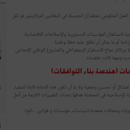
لانتخابات التشريعية وحوالي 13 شهرا من العمل الحكومي، نعتقد أنّ الحصيلة في النقطتين المركزيتين لم تكن
طنية لاستكمال المؤسسات الدستورية والإصلاحات الاقتصادية
امة أو ما يمكن أن نطلق عليه خطة وطنية .
وركائز نجاح الاستقرار الديمقراطي والمشروع الوطني الإدماجي
دره ومهما كانت خلفيته).
ات (هندسة بناء التوافقات)
شكل أو تحسين وضعية ولا بدّ أن تكون هذه الاجابة قابلة للتنفيذ.
ة الإصلاحية في المحصلة هدفها إحداث التغييرات اللازمة من أجل
تويات ومجالات متعددة (سياسات, مؤسسات و قوانين ...الخ)
ا