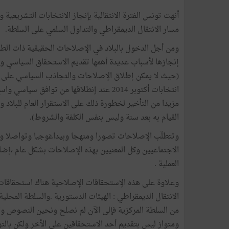
أنهت تونس الفترة الانتقالية بإنجاز الانتخابات التشريعي
مسار الانتقال الديمقراطي والتداول السلمي على السلطة.
ومن أجل الدخول بالبلاد في الإصلاحات الحقيقية ذات الطا
إنجازها لأسباب عديدة أهمها تقديم الاستحقاق السياسي وا
(حيث لا يمكن إطلاق الإصلاحات والتجاذب السياسي على أش
انتخابات أكتوبر 2014 عند إنطلاقها من توا
مزيدا من التأخير لخطورة ذلك على الاستقرار العام للبلاد و
القيام به بعد سنة وليس بنفس الكلفة والشروط).
وتتطلّب الإصلاحات تصورا ومنهجا وبيداغوجيا وتواصلا وخب
الاجتماعيين وكل المعنيين بهذه الإصلاحات بشكل عام ،إضا
العملية .
وعلاوة على هذه الإستحقاقات الإصلاحية هناك استحقاقات
الانتقال الديمقراطي : الهيئات الدستورية .والسلطة المحلية
من السلطة المركزية فإلى الآن لم نصلح ونحين النصوص وا
ومتواز ليس بتقديم أحد الاستحقاقين على الأخر ولكن بالتو