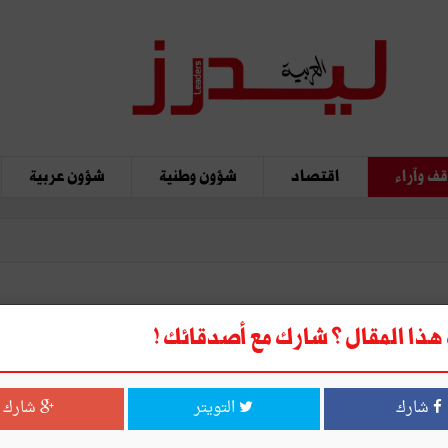
ف وآراء
اقتصاد
شؤون وطنية
شؤون عربية
هجية
ذا المقال ؟ شارك مع أصدقائك !
شارك
التويتر
شارك