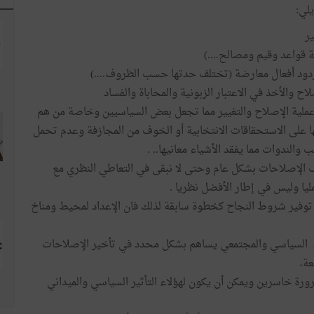
لي:
ير
 قواعد وقيم ومصالح....)
ر ردود أفعال معارضة (تختلف حدتها حسب الظروف....)
ح والأخذ في الاعتبار الزبونية والمحاباة والفساد
 عملية الإصلاح والتغيير مما تجعل بعض السياسيين وخاصة من هم
ا على الاستحقاقات الانتخابية أو الخوف من المجازفة وعدم تحمل
الندوات مما يفقد الأشياء معانيها.. .
ف الإصلاحات بشكل عام وحتى لا نبقى في التعاطي النظري مع
ا وليس في إطار الأفضل نظريا .
توفير شروط النجاح كخطوة سابقة لذلك فان الإعداد لمحيط ومناخ
هد السياسي والمجتمعي يساهم بشكل محدد في تأخير الإصلاحات
عة،
ضرورة خاسرين ويمكن أن يكون لهؤلاء التأثير السياسي والميداني