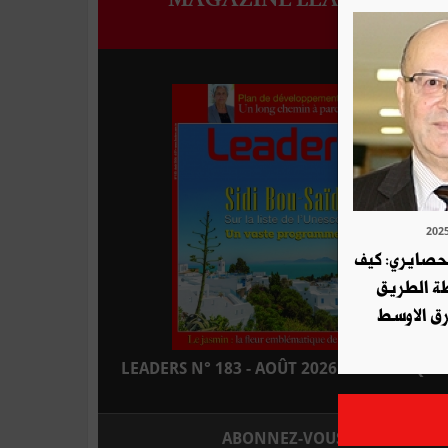
لحصايري: كيف
طة الطريق
ق الاوسط
LEADERS N° 183 - AOÛT 2026 : EN KIOSQUE
ABONNEZ-VOUS