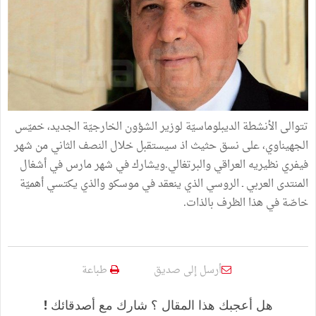
تتوالى الأنشطة الديبلوماسيّة لوزير الشؤون الخارجيّة الجديد، خميّس
الجهيناوي، على نسق حثيث اذ سيستقبل خلال النصف الثاني من شهر
فيفري نظيريه العراقي والبرتغالي.ويشارك في شهر مارس في أشغال
المنتدى العربي ـ الروسي الذي ينعقد في موسكو والذي يكتسي أهميّة
خاصّة في هذا الظرف بالذات.
أرسل إلى صديق
طباعة
هل أعجبك هذا المقال ؟ شارك مع أصدقائك !