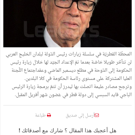
المحطّة القطريّة في سلسلة زيارات رئيس الدّولة لبلدان الخليج العربي
لن تتأخّر طويلا خاصّة بعدما تمّ الإعداد الجيّد لها خلال زيارة رئيس
الحكومة إلى الدّوحة في مطلع ديسمبر الماضي وعقداجتماع اللّجنة
العليا المشتركة على مستوى رئاسة الحكومة في كلا البلدين.
وترجح مصادر عليمة اتصلت بها ليدرز أن تتمّ برمجة زيارة الرئيس
الباجي قايد السبسي إلى دولة قطر في غضون شهر أفريل المقبل.
أرسل إلى صديق
طباعة
هل أعجبك هذا المقال ؟ شارك مع أصدقائك !