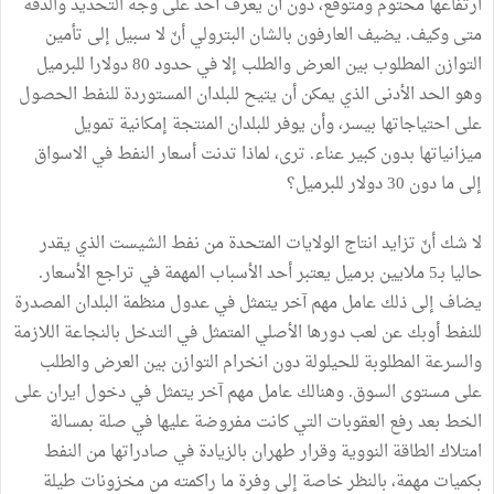
ارتفاعها محتوم ومتوقع، دون أن يعرف أحد على وجه التحديد والدقة
متى وكيف. يضيف العارفون بالشان البترولي أنّ لا سبيل إلى تأمين
التوازن المطلوب بين العرض والطلب إلا في حدود 80 دولارا للبرميل
وهو الحد الأدنى الذي يمكن أن يتيح للبلدان المستوردة للنفط الحصول
على احتياجاتها بيسر، وأن يوفر للبلدان المنتجة إمكانية تمويل
ميزانياتها بدون كبير عناء. ترى، لماذا تدنت أسعار النفط في الاسواق
إلى ما دون 30 دولار للبرميل؟
لا شك أنّ تزايد انتاج الولايات المتحدة من نفط الشيست الذي يقدر
حاليا بـ5 ملايين برميل يعتبر أحد الأسباب المهمة في تراجع الأسعار.
يضاف إلى ذلك عامل مهم آخر يتمثل في عدول منظمة البلدان المصدرة
للنفط أوبك عن لعب دورها الأصلي المتمثل في التدخل بالنجاعة اللازمة
والسرعة المطلوبة للحيلولة دون انخرام التوازن بين العرض والطلب
على مستوى السوق. وهنالك عامل مهم آخر يتمثل في دخول ايران على
الخط بعد رفع العقوبات التي كانت مفروضة عليها في صلة بمسالة
امتلاك الطاقة النووية وقرار طهران بالزيادة في صادراتها من النفط
بكميات مهمة، بالنظر خاصة إلى وفرة ما راكمته من مخزونات طيلة