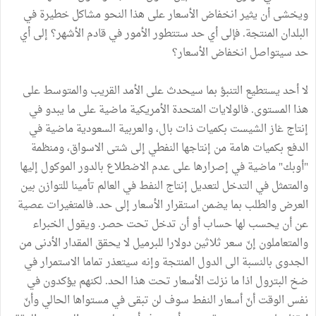
ويخشى أن يثير انخفاض الأسعار على هذا النحو مشاكل خطيرة في
البلدان المنتجة. فإلى أي حد ستتطور الأمور في قادم الأشهر؟ إلى أي
حد سيتواصل انخفاض الأسعار؟
لا أحد يستطيع التنبؤ بما سيحدث على الأمد القريب والمتوسط على
هذا المستوى. فالولايات المتحدة الأمريكية ماضية على ما يبدو في
إنتاج غاز الشيست بكميات ذات بال، والعربية السعودية ماضية في
الدفع بكميات هامة من إنتاجها النفطي إلى شتى الاسواق، ومنظمة
"أوبك" ماضية في إصرارها على عدم الاضطلاع بالدور الموكول إليها
والمتمثل في التدخل لتعديل إنتاج النفط في العالم تأمينا للتوازن بين
العرض والطلب بما يضمن استقرار الأسعار إلى حد. فالمتغيرات عصية
عن أن يحسب لها حساب أو أن تدخل تحت حصر. ويقول الخبراء
والمتعاملون إنّ سعر ثلاثين دولارا للبرميل لا يحقق المقدار الأدنى من
الجدوى بالنسبة الى الدول المنتجة وإنه سيتعذر تماما الاستمرار في
ضخ البترول اذا ما نزلت الأسعار تحت هذا الحد. لكنهم يؤكدون في
نفس الوقت أنّ أسعار النفط سوف لن تبقى في مستواها الحالي وأنّ