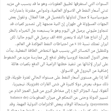
السنوات التي استغرقها تطبيق العقوبات، وهو ما قد يتسبب في مزيد
تدني أسعار النفط في الاسواق العالمية، ولدواعي مقترنة باعتبارات
جيوسياسية لا مجال لتناولها بالتفصيل في هذا المقال. وتقول بعض
الجهات المسؤولة في طهران إنّ النية متجهة إلى تصدير كميات قد
تتجاوز مليوني برميل في اليوم وهو ما يستبعده جل الخبراء بالنظر
إلى أنّ انتاج هذا البلد لا يتعدى 400 الف برميل في اليوم حاليا. لكن
ايران تمتلك نسبة 10 ٪‏ من احتياطات النفط المؤكدة في العالم..
وللتقليل من الخسائر التي يتسبب فيها انخفاض الطاقة النفطية، بدأت
بعض الدول المنتجة كروسيا وقطر تدفع إلى ممارسة مزيد من الضغوط
على ايران لإثنائها عن تنفيذ خطتها الرامية الى الدفع بكميات هائلة
إضافية من البترول في الاسواق.
أمّا إذا بقي مستوى أسعار النفط على مستواه الحالي لفترة طويلة، فإنّ
ذلك سوف يعرض دولا كثيرة في شتى القارات (فنزويلا، نيجيريا،
أنغولا، ليبيا، الجزائر الخ.) إلى مخاطر كبرى من قبيل العجز التام عن
تسيير الدولة وحتى عن التحكم في ميزان المدفوعات (balance de
payements) واستحالة الوفاء ببعض الالتزامات الدولية المهمة. وقد