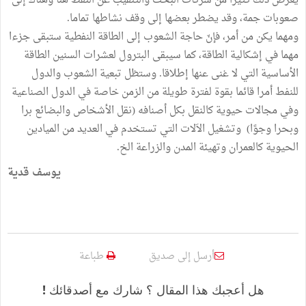
يعرِّض ذلك كثيرا من شركات البحث والتنقيب عن النفط هنا وهناك إلى
صعوبات جمة، وقد يضطر بعضها إلى وقف نشاطها تماما.
ومهما يكن من أمر، فإنّ حاجة الشعوب إلى الطاقة النفطية ستبقى جزءا
مهما في إشكالية الطاقة، كما سيبقى البترول لعشرات السنين الطاقة
الأساسية التي لا غنى عنها إطلاقا. وستظل تبعية الشعوب والدول
للنفط أمرا قائما بقوة لفترة طويلة من الزمن خاصة في الدول الصناعية
وفي مجالات حيوية كالنقل بكل أصنافه (نقل الأشخاص والبضائع برا
وبحرا وجوًا) وتشغيل الاَلات التي تستخدم في العديد من الميادين
الحيوية كالعمران وتهيئة المدن والزراعة الخ.
يوسف قدية
أرسل إلى صديق
طباعة
هل أعجبك هذا المقال ؟ شارك مع أصدقائك !