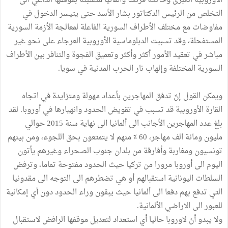
الأوروبية الكبرى وخاصة فرنسا وألمانيا متشبثة بموقفها الداعي الى
التخلص من الرئيس الدكتاتور بشار الأسد حتى يتيسر الدخول في
مفاوضات مع مختلف الأطراف السورية الفاعلة لمعالجة الأزمة السورية
المستفحلة، وقد تسببت الدبلوماسية الأوروبية العرجاء على نحو غير
مباشر في تعقيد الأمور أكثر وأكثر وتعميق الفجوة والتنافر بين الأطراف
السورية المختلفة وإلهاب نار الحرب المدنية في سويا.
ويمكن القول إنّ تدفق المهاجرين بأعداد مهولة ومتزايدة في اتجاه
القارة الأوروبية قد تسبب في تقويض الحدود وانهيارها في أوروبا. لقد
بلغ عدد المهاجرين الأجانب الى ألمانيا الى نهاية سنة 2015 حوالي
مليون ومائة الف مهاجر، 60 ٪‏ منهم لا يتمتعون بحق اللجوء، ومن بينهم
تونسيون ومغاربة وأفارقة من بلدان جنوب الصحراء وغيرهم يأتون
اليوم الى أوروبا مرورا من تركيا حيث الحدود مفتوحة تماما، وترفض
السلطات اليونانية استقبالهم أو هي تضطرهم الى التوجه الى مقدونيا
التي تدفع بهم دفعا الى ألمانيا حيث يبقون وراء الحدود دون أي إمكانية
للعبور الى الاراضي الألمانية.
ولا يبدو أنّ لاوروبا حاليا أي استعداد لتعديل موقفها الرافض لاستقبال