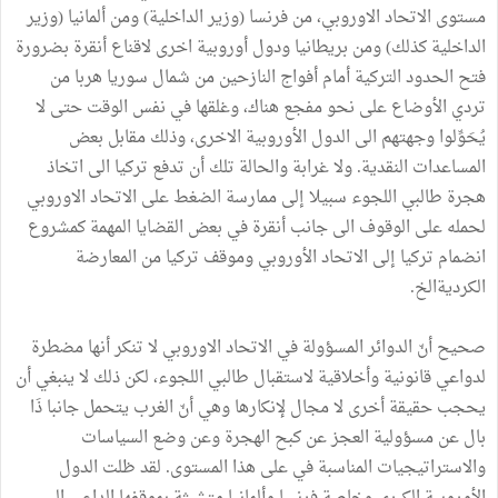
مستوى الاتحاد الاوروبي، من فرنسا (وزير الداخلية) ومن ألمانيا (وزير
الداخلية كذلك) ومن بريطانيا ودول أوروبية اخرى لاقناع أنقرة بضرورة
فتح الحدود التركية أمام أفواج النازحين من شمال سوريا هربا من
تردي الأوضاع على نحو مفجع هناك، وغلقها في نفس الوقت حتى لا
يُحَوِّلوا وجهتهم الى الدول الأوروبية الاخرى، وذلك مقابل بعض
المساعدات النقدية. ولا غرابة والحالة تلك أن تدفع تركيا الى اتخاذ
هجرة طالبي اللجوء سبيلا إلى ممارسة الضغط على الاتحاد الاوروبي
لحمله على الوقوف الى جانب أنقرة في بعض القضايا المهمة كمشروع
انضمام تركيا إلى الاتحاد الأوروبي وموقف تركيا من المعارضة
الكرديةالخ.
صحيح أنّ الدوائر المسؤولة في الاتحاد الاوروبي لا تنكر أنها مضطرة
لدواعي قانونية وأخلاقية لاستقبال طالبي اللجوء، لكن ذلك لا ينبغي أن
يحجب حقيقة أخرى لا مجال لإنكارها وهي أنّ الغرب يتحمل جانبا ذَا
بال عن مسؤولية العجز عن كبح الهجرة وعن وضع السياسات
والاستراتيجيات المناسبة في على هذا المستوى. لقد ظلت الدول