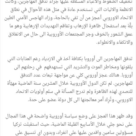
تخفيف الضغوط والأعباء المسلطة عليها جراء تدفق المهاجرين، وكانت
الانظمة والاليات التي تستخدم عادة في مثل هذه الأحوال في نطاق
الاتحاد الاوروبي أعجز من أن تفي بالحاجة، وزاد الهاجس الأمني الطين
بلَّة بعد استفحال ظاهرة الاٍرهاب وتفاقم التهديدات الإرهابية وهو ما
عمق الشعور بالخوف وجر المجتمعات الأوروبية الى حال من الانغلاق
والانكفاء والانطواء.
تدفق المهاجرين الى أوروبا بكثافة آخذ في الازدياد رغم العذابات التي
يلقونها ومخاطر الموت والتشريد التي تستهدفهم في رحلتهم الى
أوروبا. هنالك عجز أوروبي كلي عن مواجهة تبعات عدد التدفق
للمهاجرين. لم تكن الدول الأوروبية خلال العشرين سنة الماضية مهيَّأة
للتصدي لهذه الظاهرة ولم تدرج المسألة في سلم أولويات الاتحاد
الاوروبي، وتُرِك أمر معالجتها الى كل دولة عضو على حدة.
وقد ظهر هذا العجز على وضع سياسة أوروبية واضحة في هذا المجال
على نحو جلي خلال الأسابيع القليلة الماضية، حيث استقبلت تركيا
مسؤولين سامين وافدين عليها على انفراد، وبدون اي تنسيق على