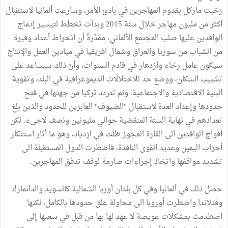
رحّبت ماركل بقدوم المهاجرين في بادئ الأمر، وسارعت ألمانيا لاستقبال
أكثر من مليون مهاجر خلال سنة 2015 وبدأت تخطط لتيسير إدماج
الوافدين عليها صلب المجتمع الألماني، مقدِّرةً أن انخراط أعداد وفيرة
من الشباب من سوريا والعراق وشمال افريقيا في ميادين العمل والإنتاج
سيكون عامل رخاء وازدهار في قادم السنوات، وأنّ ذلك سيساعد على
تشبيب السكان، ووضع حد للاختلالات الديموغرافية في البلد، وتقوية
البنية الاقتصادية والاجتماعية. ولم تتردد تركيا من جهتها في فتح
حدودها وإعداد العدة لاستقبال "الضيوف" العابرين للحدود والذين بلغ
تعدادهم في نهاية السنة المنقضية حوالي مليونين ونصف لاجىء. لكن
أفواج الوافدين الى القارة العجوز ظلت في ازدياد، وهو ما أثار استنكار
أحزاب اليمين وعديد القوى النافذة، فاضطرت الدول المستقبلة الى
تشديد مواقفها واتخاذ إجراءات صارمة لوقف تدفق المهاجرين.
حصل ذلك في ألمانيا وفي كل بلدان أوربا الشمالية كالسويد والدانمارك
وفنلاندا واضطرت أوروبا الى محاولة غلق حدودها بالكامل، لكنها
اصطدمت بمشكلات عويصة لا عهد لها بها من قبل في سعيها إلى