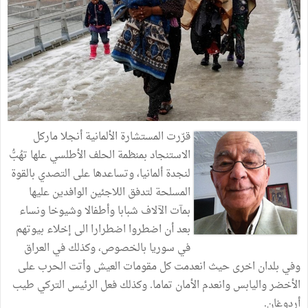
قرّرت المستشارة الألمانية أنجلا ماركل
الاستنجاد بمنظمة الحلف الأطلسي علها تهُبُّ
لنجدة ألمانيا، وتساعدها على التصدي بالقوة
المسلحة لتدفق اللاجئين الوافدين عليها
بمآت الآلاف شبابا وأطفالا وشيوخا ونساء
بعد أن اضطروا اضطرارا الى إخلاء بيوتهم
في سوريا بالخصوص، وكذلك في العراق
وفي بلدان اخرى حيث انعدمت كل مقومات العيش وأتت الحرب على
الأخضر واليابس وانعدم الأمان تماما. وكذلك فعل الرئيس التركي طيب
أردوغان.