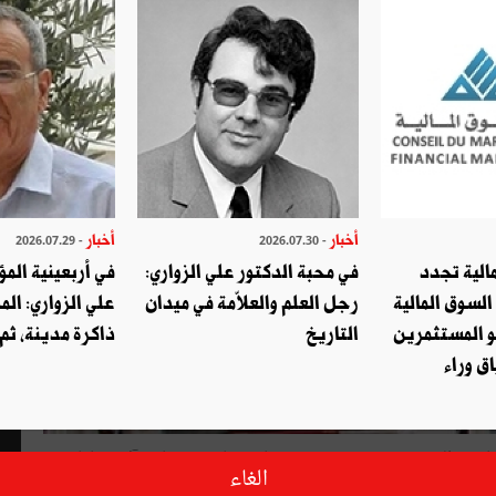
أخبار
أخبار
- 2026.07.29
- 2026.07.30
الية تجدد
في محبة الدكتور علي الزواري:
في أربعينية المؤ
السوق المالية
رجل العلم والعلاّمة في ميدان
علي الزواري: الم
و المستثمرين
التاريخ
ذاكرة مدينة، ثم
ق وراء
تكونت جمعية جديدة أطلق عليها اسم " ودادية قدماء البرلمانيين التونسيين ". وسيكون مقرها مؤقتا بـــ 13 شارع آلان سافاري
الغاء
قيام بأنشطة ثقافية واجتماعية.