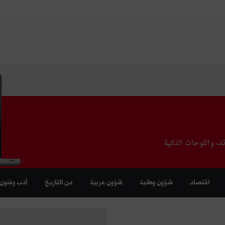
تف واللوحات الذكية
اقتصاد
شؤون وطنية
شؤون عربية
من التاريخ
أدب وفنون