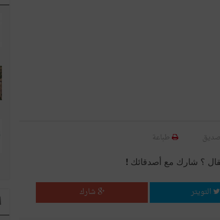
صديق
طباعة
قال ؟ شارك مع أصدقائك !
التويتر
شارك
ا