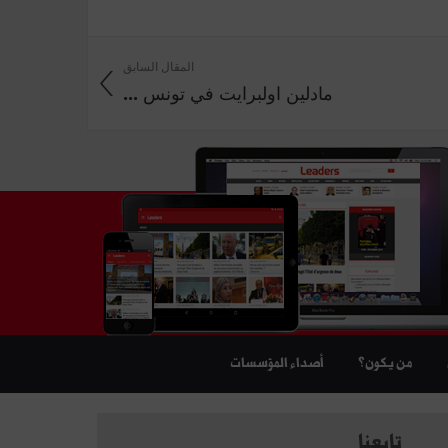
المقال السابق
مادلين اولبرايت في تونس ...
من يكون؟
أصداء المؤسسات
تابعنا