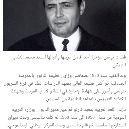
فقدت تونس مؤخرا أحد أفضل مربيها وأدبائها السيد محمد الطيب
التريكي.
ولد الفقيد سنة 1920 بصفاقس وزاول تعليمه الثانوي بالمدرسة
الصادقية ثم أكمل تعليمه العالي بمعهد الدراسات العليا في فرع السربون
بتونس وأحرز على شهادة الإجازة في اللغة والآداب العربية وشهادة
الكفاءة للتدريس بالمعاهد الثانوية من السربون.
درّس اللغة العربية بمعهد كارنو ثم عيّن مدير الديوان بوزارة التربية
القومية من سنة 1958 الى سنة 1968 ثم كلف بتأسيس وبعث ديوان
المشاريع الجامعية ثم قام بتأسيس وبعث المركز الوطني البيداغوجي.