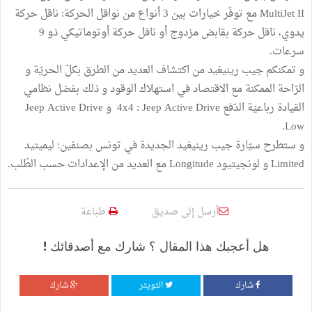
MultiJet II مع توفّر خيارات بين 3 أنواع من نواقل الحركة: ناقل حركة
يدوي، ناقل حركة بقابض مزدوج أو ناقل حركة أوتوماتيكي ذو 9
سرعات.
و تمكنكم جيب رينيغيد من اكتشاف العديد من الطرق بكلّ الحريّة و
الرّاحة الممكنة مع الاقتصاد في استهلاك الوقود و ذلك بفضل نظامي
القيادة رباعيّة الدّفع 4x4 : Jeep Active Drive و Jeep Active Drive
Low.
و ستطرح سيّارة جيب رينيغيد الجديدة في تونس بصنفين: ليميتيد
Limited و لونجيتيود Longitude مع العديد من الإعدادات حسب الطّلب.
أرسل إلى صديق
طباعة
هل أعجبك هذا المقال ؟ شارك مع أصدقائك !
شارك
التويتر
شارك