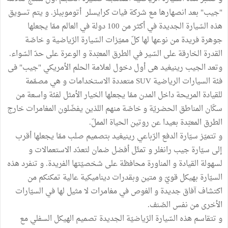
"جيب" بعد انصهارها مع شركة فيات كرايسلر أتوموبيلز. و يتم تسويق
هذه السّيارة الجديدة في أكثر من 100 دولة في العالم ممّا يجعلها
جوهرة فريدة من نوعها لها كلّ مميّزات السّيارة الرّياضية و خاصّة
القدرة الخارقة على السّير في الطرق المعبّدة و الوعرة على حدّ السّواء.
وتعد الجيب رينيغيد هى أول دخول لعلامة الحلم الأمريكي "جيب" فى
فئة السيارات الرياضية SUV متعددة الاستخدامات و هي مصمّمة
للقيادة المريحة داخل المدن ممّا يجعلها الخيار الأمثل لفئة واسعة من
سكّان المناطق الحضريّة و خاصّة منهم اللذين يفضّلون المغامرات خارج
الطرق المعبّدة بعيدا عن روتين الحياة المملّ.
و تتميّز سيّارة الدفع الرّباعي رينيغيد بتصميم صلب ممّا يجعلها أقرب
إلى سيّارة جيب رانغلر و تمثّل أفضل ضمان لتعدّد الاستعمالات و
لسهولة القيادة و المناورة محافظة على شخصيّتها الفريدة. و تنفرد هذه
السيّارة بهيكل قويّ و متين وبقدرات ديناميكية عالية تمكنكم من
اكتشاف آفاق جديدة و الغوص في مغامرات لا مثيل لها في السيّارات
الأخرى من نفس الصّنف.
و تتقاسم هذه السّيارة الرّياضيّة الجديدة تصميم الهيكل السفلي مع