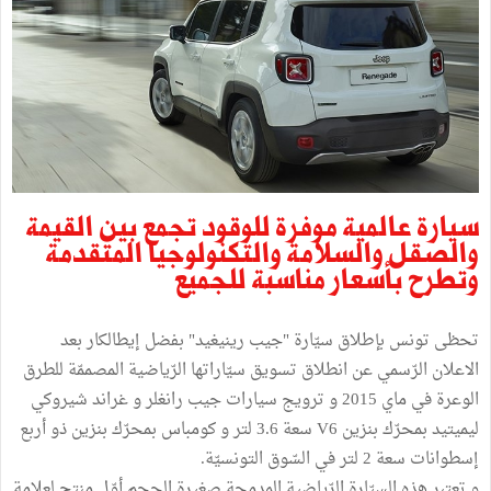
سيارة عالمية موفرة للوقود تجمع بين القيمة
والصقل والسلامة والتكنولوجيا المتقدمة
وتطرح بأسعار مناسبة للجميع
تحظى تونس بإطلاق سيّارة "جيب رينيغيد" بفضل إيطالكار بعد
الاعلان الرّسمي عن انطلاق تسويق سيّاراتها الرّياضية المصممّة للطرق
الوعرة في ماي 2015 و ترويج سيارات جيب رانغلر و غراند شيروكي
ليميتيد بمحرّك بنزين V6 سعة 3.6 لتر و كومباس بمحرّك بنزين ذو أربع
إسطوانات سعة 2 لتر في السّوق التونسيّة.
و تعتبر هذه السيّارة الرّياضية المدمجة صغيرة الحجم أوّل منتج لعلامة