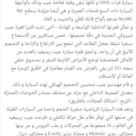
سيّارة فيات 500X و لكنّها تبقى وفيّة لعلامة جيب وذلك بالواجهة
السيارة ذات السبع فتحات المميزة و هي أيضا مزوّدة بسطح My
SkyMC مدعّم بألواح قابلة للطيّ والتثبيت و الفكّ.
و تمكّن قمرتها الداخليّة الواسعة و الهادئة – التي تشبه كثيرا قمرة جيب
شيروكي الحديثة في دقّة تصميمها - خمس مسافرين من الاستمتاع
بسفرة شيّقة بفضل المقاعد التي تجمع بين الارتفاع والرّاحة و التصميم
الأنيق في آن واحد. وتتميّز قمرة سيّارة جيب رينيغيد بالعديد من
الأماكن المخصصّة لوضع الأغراض اللازمة للسّفر و بصندوق خلفي
سعته 351 لتر يفي بالغرض عند القيام بمغامرة في الطّرق الوعرة مع
العائلة أو الأصدقاء.
و قام مهندسو جيب بتحسين التصميم الهيكلي لهذه السيّارة و ذلك
بتعديل المحيط الداخلي مع عزله عن مختلف مصادر الضوضاء (المحرّك
/ الرّيح / احتكاك العجلات بالطريق).
وتعد هذه السيّارة الرّياضية صغيرة الحجم واحدة من السيّارات القليلة
في صنفها التي توفّر نظام نقل حركة تكامليّ و طرحت جيب رينيغيد
في العالم بـ 16 مجموعة من المحركات و علب التروس و من بينها
محرّكين بنزين MultiAir و محرّك بنزين E.torQ و محرّكين ديزل