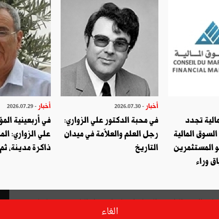
أخبار
أخبار
- 2026.07.29
- 2026.07.30
الية تجدد
في محبة الدكتور علي الزواري:
في أربعينية المؤ
السوق المالية
رجل العلم والعلاّمة في ميدان
علي الزواري: الم
و المستثمرين
التاريخ
ذاكرة مدينة، ثم
ق وراء
وز الازمة الراهنة والمحافظة على استقرار البلاد ومكتسباتها.
الغاء