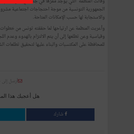
وقالت المنظمة التي يوجد مقرّها في جدّة في بيان اليوم ال
الجمهورية التونسية من موجة احتجاجات اجتماعية مشروع
والاستجابة لها حسب الإمكانات المتاحة.
وأعربت المنظمة عن ارتياحها لما حققته تونس من خطوات ث
وقياسية وعن تطلعها إلى أن يتم الالتزام بالهدوء وعدم الل
للمحافظة على المكتسبات والبناء عليها لتحقيق تطلعات الش
أرسل إلى 
هل أعجبك هذا الم
شارك