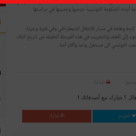
سبت إنها تتابع باهتمام وعن كثب ما تشهده العديد من المناطق في
ة أبدت الحكومة التونسية حرصها وجديتها في دراستها
أ
ابتة وهامة في مسار الانتقال الديمقراطي وفي فترة وجيزة
جوء إلى العنف والتخريب في هذه المرحلة الدقيقة من تاريخ البلاد
عب التونسي الى مستقبل واعد وأكثر أمنا.
صديق
طباعة
قال ؟ شارك مع أصدقائك !
التويتر
شارك
ا