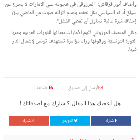
وأضاف أنور قرقاش: "المرزوقي في هجومه علي الامارات لا يخرج عن
سياق أدائه السياسي بكل خفته وعدم اتزانه،صوت من الماضي يبرِّر
إخفاقه،نبرة عالية تحاول أن تغطي الفشل".
وكان المنصف المرزوقي اتّهم الأمارات بعدائها للثورات العربيّة ومنها
الثورة التونسيّة ووقوفها وراء مؤامرة تستهدف تونس لإشعال النار
فيها.
أرسل إلى صديق
طباعة
هل أعجبك هذا المقال ؟ شارك مع أصدقائك !
شارك
التويتر
شارك