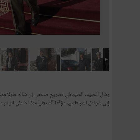
وقال الحبيب الصيد في تصريح صحفي إنّ هناك حلولا ممكنة
إلى شواغل المواطنين، مؤكّدا أنّه يظلّ متفائلا على الرغم