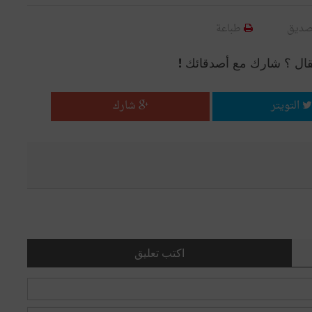
صديق
طباعة
قال ؟ شارك مع أصدقائك !
التويتر
شارك
اكتب تعليق