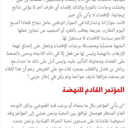
وفشلت وجاءت بالثورة وكذلك إقصاء أي طرف آخر لا يؤتي نتائج
إيجابيّة، الإقصاء لا يأتي بأي خير.
كانت حواراتنا وتشاركنا في الحوار الوطني عامل نجاح فلماذا أصبح
اليوم التقارب جريمة يعاقب بالطرد أو التجميد من تجاوز خطها
الأحمر.سياسة الاقصاء لا مستقبل لها.
الجبهة متصلّبة ومتمسكة برغبات الإقصاء وتعمل على إلصاق تهمة
الإرهاب بالنهضة وليس لها من فعل إلاّ في ذلك الاتجاه وحتى بالضغط
على القضاء ومحاولة التأثير عليه، وليس أدل على ذلك ما حدث مع
رياض بن فضل والقطب بمجرد لقاء مع علي العريض رغم أنّ هذا اللقاء
تم بصفته مرافقا لنايف حواتمة ولم يكن في إطار حزبي."
المؤتمر القادم للنهضة
"لن يأتي المؤتمر بكل ما يتمنّاه أو يرغب فيه الغنوشي، ولكن التوجه
العام المنتظر هومحل توافق بين النخبة ونحن نمشي إلى المؤتمر وقد
استوفينا نقاشاتنا على مستوى نخبة الحركة القيادية, ونحن بصدد