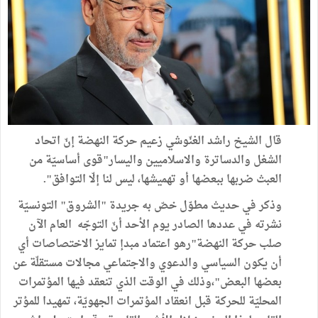
قال الشيخ راشد الغنّوشي زعيم حركة النهضة إنّ اتحاد
الشغل والدساترة والاسلاميين واليسار"قوى أساسيّة من
العبث ضربها ببعضها أو تهميشها، ليس لنا إلّا التوافق".
وذكر في حديث مطوّل خصّ به جريدة "الشروق" التونسيّة
نشرته في عددها الصادر يوم الأحد أنّ التوجّه العام الآن
صلب حركة النهضة"رهو اعتماد مبدإ تمايز الاختصاصات أي
أن يكون السياسي والدعوي والاجتماعي مجالات مستقلّة عن
بعضها البعض"،وذلك في الوقت الذي تنعقد فيها المؤتمرات
المحليّة للحركة قبل انعقاد المؤتمرات الجهويّة، تمهيدا للمؤتر