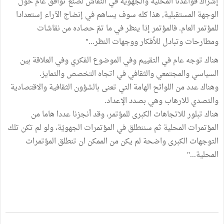
إشراك قواعدنا المحلية والجهوية في النقاش لصنع توافق عام حول
الوجهة المستقبلية, هذا كله سوف يساهم في إنضاج الآراء إستعدادا
للمؤتمر العام. فالمؤتمر إذا ينظر في ما تمّ حصاده من نقاشات
ومطارحات وتبادل للأفكار ووجهات النظر..."
هناك توجه عام في التقييم وفي الموضوع الفكري وفي العلاقة بين
السياسي والمجتمعي والثقافي في اتجاه التخصص والتمايز.
وهناك عدد من اللوائح الهامة التي تعنى بالشؤون الثقافية والاقتصادية
والتصدي للارهاب وهي بصدد الإعداد.
هناك تبلور للاتجاهات الكبرى للمؤتمر، وقد أنجزنا عددا هاما من
المؤتمرات المحلية ثم سننطلق في المؤتمرات الجهويّة، ولو لم تكن تلك
التوجهات الكبرى واضحة لم يكن من الممكن ان تنطلق المؤتمرات
المحلية..."