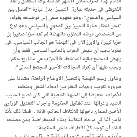
القادم لهذا الحزب خلال الأشهر القادمة.وقد استعمل راشد
الغنوشي في حديثه عبارة "التمييز" بدل عبارة "الفصل بين
السياسي والدعوي"، وهو مفهوم سعى إلى توضيحه بقوله:
"نحن نختار عبارة التمييز بين الدعوي والسياسي وهو نوع
من التخصّص فرضه التطوّر، فالنهضة لم تعد حزبا صغيرا بل
حزبا كبيرا، والأبرز الآن في النهضة هو الجانب السياسي...في
نظرنا يجب أن ينهض الحزب بالجانب السياسي فقط وأن
ينهض المجتمع ببقيّة المناشط، فالأحزاب هي مشاريع حكم
ويجب عليها أن تترك المجالات الأخرى للمجتمع المدني".
وتناول زعيم النهضة بالتحليل الأوضاع الراهنة، مشدّدا على
ضرورة تقريب وجهات النظر بين اتحاد الشغل ومنظمة
الأعراف، متعرّضا إلى الجبهة الشعبيّة التي كان نصح الحبيب
الصيد بإغرائها، عند تشكيل الحكومة وإجراء التعديل الوزاري
الأخير، لضمان دخولها للائتلاف الحاكم، قائلا :"فعلنا ذلك لأنّنا
نؤمن أنّنا في مرحلة انتقاليّة وبناء للديمقراطيّة ومن مصلحة
البلاد أن توجد كلّ الأطراف داخل الحكومة".
وأبرز من ناحية أخرى "دور الدساترة في تاريخ تونس في