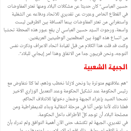
حسين العباسي" كان حديثا عن مشكلات البلاد ومنها تعثر المفاوضات
في القطاع الخاص وعبّرت عن تقديري للاتحاد ودفاعه عن الشغلية
واستغرابي من تعثر المفاوضات بينما المسافة بين الطرفين ليست
واسعة، ورجوت السيّد حسين العباسي ان يقع عبور هذه المحطة تحسّبا
من اتساع هذه الهوة بين المنظمتين الوطنيتين العريقتين.
وكنت قد قلت هذا الكلام من قبل لقيادة اتحاد الاعراف وذكرت نفس
التوجه، ونحن قريبون جدا من الاتفاق وهذا امر إيجابي للبلاد".
الجبهة الشعبية
"هم علاقتهم متوترة بنا ونحن لازلنا نخطب ودّهم، لما كنّا نتفاوض مع
رئيس الحكومة عند تشكيل الحكومة وعند التعديل الوزاري الاخير
نصحنا الصيد بإغراء الجبهة وضمان دخولها للائتلاف الحاكم.
فعلنا ذلك لأننا نؤمن أنّنا في مرحلة انتقالية وبناء للديمقراطية ومن
مصلحة البلاد أن توجد كلّ الأطراف داخل الحكومة.
في تقديري، الجبهة لم تكتشف حتى الآن أهمية التوافق ولم تدرك بأنّ
سياسة الاقصاء، بما في ذاك إقصاء الإسلاميين، اعتمدها بن علي