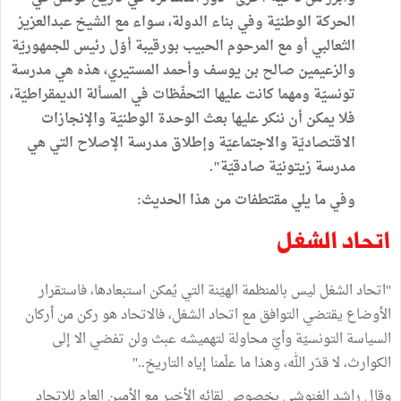
الحركة الوطنيّة وفي بناء الدولة، سواء مع الشيخ عبدالعزيز
الثعالبي أو مع المرحوم الحبيب بورقيبة أوّل رئيس للجمهوريّة
والزعيمين صالح بن يوسف وأحمد المستيري، هذه هي مدرسة
تونسيّة ومهما كانت عليها التحفّظات في المسألة الديمقراطيّة،
فلا يمكن أن ننكر عليها بعث الوحدة الوطنيّة والإنجازات
الاقتصاديّة والاجتماعيّة وإطلاق مدرسة الإصلاح التي هي
مدرسة زيتونيّة صادقيّة".
وفي ما يلي مقتطفات من هذا الحديث:
اتحاد الشغل
"اتحاد الشغل ليس بالمنظمة الهيّنة التي يُمكن استبعادها، فاستقرار
الأوضاع يقتضي التوافق مع اتحاد الشغل، فالاتحاد هو ركن من أركان
السياسة التونسيّة وأيّ محاولة لتهميشه عبث ولن تفضي الا إلى
الكوارث، لا قدّر الله، وهذا ما علّمنا إياه التاريخ.."
وقال راشد الغنوشي بخصوص لقائه الأخير مع الأمين العام للاتحاد