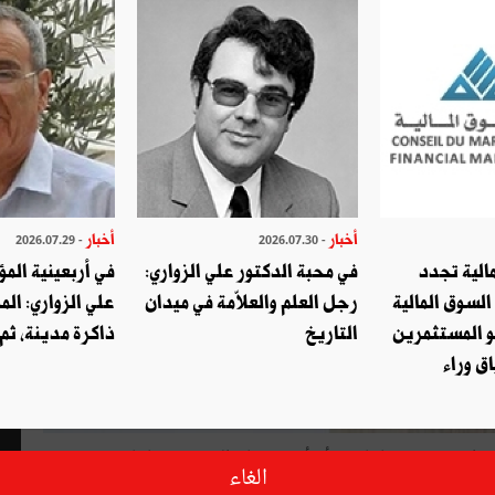
أخبار
أخبار
- 2026.07.29
- 2026.07.30
الية تجدد
في محبة الدكتور علي الزواري:
في أربعينية المؤ
السوق المالية
رجل العلم والعلاّمة في ميدان
علي الزواري: الم
و المستثمرين
التاريخ
ذاكرة مدينة، ثم
ق وراء
قد يصل عدد النواب المستقيلين من الكتلة البرلمانيّة لحركة نداء تونس 18 نائبا، بعد أن أودع صباح الجمعة 12 نائبا
الغاء
ي.