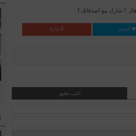
قال ؟ شارك مع أصدقائك !
التويتر
شارك
اكتب تعليق
ا