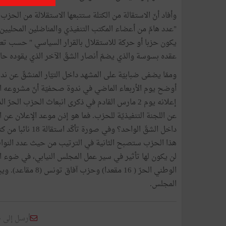
"عدد هامّ من أعضاء المكتب التنفيذي والمناضلين المحليي
يكون حزبا أو حركة للاستقلال بالقرار السياسي " حسب تعبي
عقده بسوسة والذي يضمّ أنصار الشقّ الآخر الذي يقوده حا
وممّا يضفى ضبابيّة على المشهد داخل التيّار المنشقّ عن ن
أوضح يوم الأربعاء الماضي في ندوة صحفيّة أنّ مشروعه ا
إعلانه يوم 2 مارس القادم في ذكرى انبعاث الحزب ال
لن يكون لها تأثير في سير عمل المجلس النيابي، في ضوء ا
المجلس.
أرسل إلى 