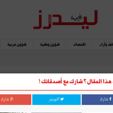
ف وآراء
اقتصاد
شؤون وطنية
شؤون عربية
ذا المقال ؟ شارك مع أصدقائك !
شارك
التويتر
شارك