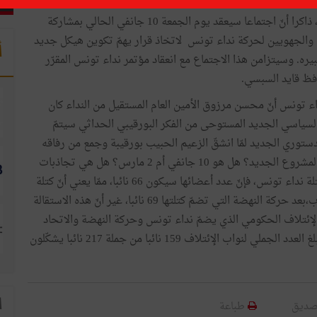
وأفاد أنّ الاستقالة من الكتلة ستتبعها الاستقلالة من الحزب، ذاكرا أنّ اجتماعا سيعقد يوم الجمعة 10 جانفي الحالي بمشاركة
ن والجهويين لحركة نداء تونس لاتخاذ قرار يهمّ تكوين هيكل جديد
أ
ره. وسيتزامن هذا الاجتماع مع انعقاد مؤتمر نداء تونس المقرّر
فظ قايد السبسي.
داء تونس أنّ محسن مرزوق الأمين العام المستقيل من النداء كان
لسياسي الجديد المستوحى من الفكر البورقيبي الحداثي سيتمّ
حرّ الدستوري الجديد لمّا انشقّ الزعيم الحبيب بورقيبة وجمع من رفاقه
عن اللجنة التنفيذيّة للحزب. فما هو إذن موعد الإعلان عن المشروع الجديد؟ هل هو 10 جانفي أم 2 مارس؟ هل هي تجاذبات
داخل الشقّ الواحد؟ وفي صورة تأكّد استقالة 18 نائبا من كتلة نداء تونس، فإنّ عدد أعضائها سيكون 66 نائبا، ممّا يعني أنّ كتلة
هذا الحزب ستصبح الثانية في الترتيب من حيث عدد النواب،بعد حركة النهضة التي تضمّ كتلتها 69 نائبا، غير أنّ هذه الاستقالة
لإئتلاف الحكومي الذي يضمّ نداء تونس وحركة النهضة والاتحاد
الوطني الحرّ ( 16 مقعدا) وحزب آفاق تونس (8 مقاعد). ويبلغ العدد الجملي لنواب الإئتلاف 159 نائبا من جملة 217 نائبا يشكّلون
ا
صديق
طباعة