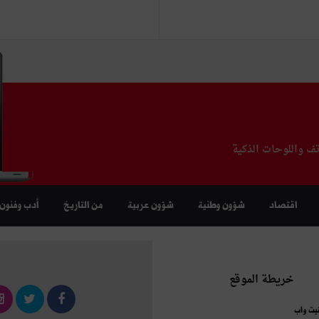
تف واللوحات الذكية
اقتصاد
شؤون وطنية
شؤون عربية
من التاريخ
أدب وفنون
خريطة الموقع
نيت واب