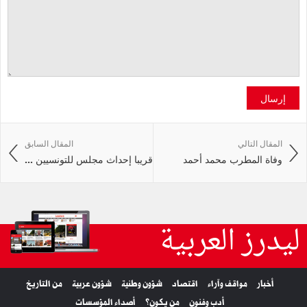
إرسال
المقال التالي
المقال السابق
وفاة المطرب محمد أحمد
قريبا إحداث مجلس للتونسيين ...
ليدرز العربية
أخبار
مواقف وآراء
اقتصاد
شؤون وطنية
شؤون عربية
من التاريخ
أدب وفنون
من يكون؟
أصداء المؤسسات