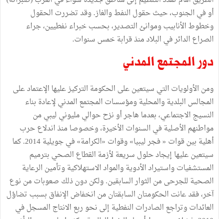
الطريق أمام تمدد التنظيم إلى مناطق جديدة سواء في الغرب (صبراتة)
أو في الجنوب، حيث حقول النفط والغاز. وقد تضررت الحقول
وخطوط الأنابيب وموانئ التصدير، بحسب خبراء نفطيين، جراء
الصراع الدائر في البلاد منذ قرابة خمس سنوات.
دور المجتمع المدني
ومن الأولويات التي سيتعين على الحكومة التركيز عليها الإعتماد على
المجالس البلدية والمحلية ومؤسسات المجتمع المدني لإعادة بناء
النسيج الاجتماعي، بعدما هاجر أو نزح حوالي مليوني ليبي من
مواطنهم الأصلية في السنوات الأخيرة، وخصوصا منذ اندلاع حرب
أهلية بين قوات « فجر ليبيا» وقوات «الكرامة» في جويلية 2014. كما
سيتعين عليها إيجاد حلول سريعة لأزمة القطاع الصحي بترميم
المستشفيات واستيراد الأدوية والمواد الاستهلاكية وتأمين الرعاية
الصحية للجرحى من الثوار السابقين. ولكن دون ذلك صعوبات من نوع
آخر، فقد عانت الحكومتان السابقتان من انخفاض الإنفاق بسبب تضاؤل
العائدات وتراجع الصادرات النفطية إلى نحو ربع الانتاج المسجل في