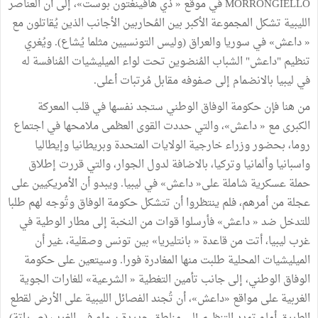
MORRONGIELLO في موقع « ذي هافينغتون بوست»، إلى أن العناصر
الليبية تشكل المجموعة الأكبر بين المُحاربين الأجانب الذين يُقاتلون مع
« داعش» في سوريا والعراق (وليس التونسيين مثلما يُشاع). ويُغري
تنظيم "داعش" الشباب المُنضوين تحت لواء الميليشيات المُنافسة له
في ليبيا بالانضمام إلى صفوفه مقابل مُرتبات أعلى.
من هنا فإن حكومة الوفاق الوطني ستجد نفسها في قلب المعركة
الكبرى مع « داعش»، والتي حددت القوى العظمى ملامحها في اجتماع
روما، بحضور وزراء خارجية الولايات المتحدة وبريطانيا وإيطاليا
واسبانيا وألمانيا وتركيا، بالاضافة لدول الجوار، والتي قررت إطلاق
حملة عسكرية شاملة على« داعش» في ليبيا. ويبدو أن الأمريكيين على
عجلة من أمرهم، فلم ينتظروا أن تتشكل حكومة الوفاق وتُوجه لهم طلبا
للتدخل ضد « داعش» فأرسلوا قوات من النخبة إلى مطار الوطية في
غرب ليبيا، أتت من قاعدة « بانتليريا» بين تونس وصقلية، غير أن
الميليشيات المحلية طلبت منها المغادرة فورا. وسيتعين على حكومة
الوفاق الوطني، إلى جانب تأمين التغطية « الشرعية» للغارات الجوية
الغربية على مواقع «داعش»، أن تُجند الفصائل الليبية على الأرض لقطع