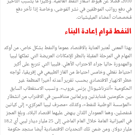
2010، فضلا عن هبوط أسعار النفط العالمية. وكثيرا ما يتسبب التأخير
في دفع رواتب الموظفين في نشر الفوضى، وخاصة إذا تأخر دفع
مُخصصات أعضاء الميليشيات.
النفط قوام إعادة البناء
بهذا المعنى تُعتبر العناية بالاقتصاد عموما والنفط بشكل خاص، من أوكد
المهام في المرحلة المقبلة بالنظر للإمكانات العريضة التي تملكها ليبيا
والمهدورة حاليا جراء الاحتراب الأهلي. فليبيا التي تتربع على أكبر
احتياط نفطي وخامس احتياط من الغاز الطبيعي في إفريقيا، تُواجه
خطر الانهيار الاقتصادي بحسب تقرير أعدته أخيرا المنظمة غير
الحكومية «أنترناشيونال بزنس غروب». وتسبب الاستقطاب السابق
بين حكومتين مُتنابذتين وبرلمانين متنافسين في الاقتراب من انشطار
«المؤسسة الوطنية للنفط»، وكذلك «مصرف ليبيا المركزي» إلى كيانين
مُنفصلين، وهما العمودان اللذان ينهض عليهما اقتصاد البلاد. وبلغ العجز
في الميزانية العامة خلال العام الماضي إلى 25 مليار دينار ليبي أي 18,2
مليار دولار. ومن ضمن تلك التحديات الاقتصادية أيضا ستجد حكومة