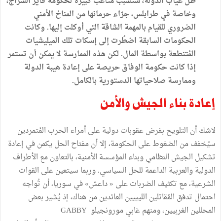
ظل غياب الدولة، ستُسبب متاعب كبيرة لحكومة فايز السراج،
وخاصة في طرابلس، جرّاء حرمانها من المناخ الأمني
الضروري للقيام بالمهمة الشاقة التي أوكلت إليها. وكانت
الحكومات السابقة اضطُرت إلى إسكات تلك الميليشيات
المُتنطعة بواسطة المال. لكن هذه الممارسة لا يمكن أن تستمر
إذا كانت حكومة الوفاق حريصة على إعادة هيبة الدولة
وممارسة صلاحياتها الدستورية بالكامل.
إعادة بناء الجيش والأمن
لاشك أن التلويح بفرض عقوبات دولية على أمراء الحرب المُتمردين
سيُخفف من الضغوط على الحكومة، إلا أن مفتاح الحل يكمن في إعادة
تشكيل الجيش النظامي وبناء المؤسسة الأمنية، بالتعاون مع الأطراف
الدولية والعربية الداعمة للحل السياسي. وربما سيتعين على القوات
الشرعية، مع تكثيف الضربات على « داعش» في سوريا، أن تُواجه
احتمال تدفق المُقاتلين الليبيين العائدين من هناك، إذ يُشير بعض
المحللين الغربيين، ومنهم غابي مورونجيلو GABBY