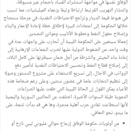
الوفاق نفسها في مواجهة استشراء الفساد بأحجام غير مسبوقة،
وانتشار التهريب المُرتبط ارتباطا وثيقا بزعماء الميليشيات، مما تسبب
في هبوط قيمة الدينار وتراجع الاحتياطات النقدية، في مرحلة ستحتاج
خلالها الحكومة إلى اعتمادات كبيرة لإطلاق خطة لإعادة الإعمار والبناء
وإصلاح حقول النفط وخطوط الأنابيب وموانئ التصدير.
إجمالا سيتعين على الحكومة الليبية أن تُحارب على واجهات عدة في
وقت واحد، من الضغوط الدولية عليها لضرب الجماعات الإرهابية إلى
إعادة بناء الجيش والشرطة من أجل ضمان سيطرتها على كامل البلاد،
إلى إصلاح قطاع النفط وتحسين الاحتياطات النقدية لتأمين دفع
الرواتب في الآجال، إلى تسريع الاستفتاء على مشروع الدستور وصولا
إلى تنظيم انتخابات عامة في غضون سنتين. وعلى رغم ضخامة هذه
الأعباء يمكن القول إن الحالة الليبية التي طغت عليها الصراعات
الدموية طيلة السنوات الأخيرة، اختلفت عن الحالتين السورية واليمنية
لأنها استطاعت تفادي حرب أهلية مدمرة، وها هي قد بدأت تتجهُ، على
ما يبدو، نحو التعافي.
من أولويات حكومة الوفاق إرجاع حوالي مليوني ليبي نازح أو