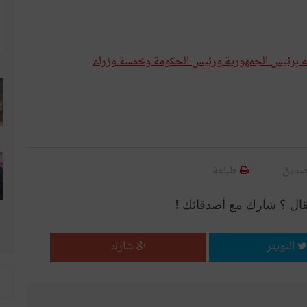
ائه برئيس الجمهورية ورئيس الحكومة وخمسة وزراء
صديق
طباعة
قال ؟ شارك مع أصدقائك !
التويتر
شارك