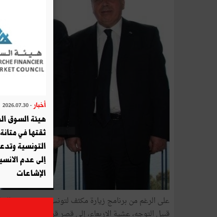
أخبار
- 2026.07.30
هيئة السوق الم
ثقتها في متانة 
التونسية وتدع
إلى عدم الانسيا
الإشاعات
على الرغم من برنامج زيارة مكثف لتونس، توقف وزير الخا
قبيل التوجه، عشية الاربعاء، إلى قصر قرطاج لمقابلة الرئ