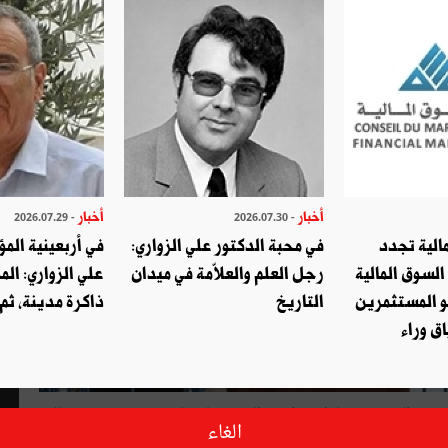
أخبار
أخبار
- 2026.07.29
- 2026.07.30
الية تجدد
في محبة الدكتور علي الزواري:
في أربعينية المؤ
السوق المالية
رجل العلم والعلاّمة في ميدان
علي الزواري: الم
و المستثمرين
التاريخ
ذاكرة مدينة، ثم
ق وراء
رجية السعودي، عادل بن احمد الجبير على تلة سيدي بوسعيد وذلك
الغاء
يس الباجي القائد السبسي ثم التباحث مع رئيس الحكومة الحبيب