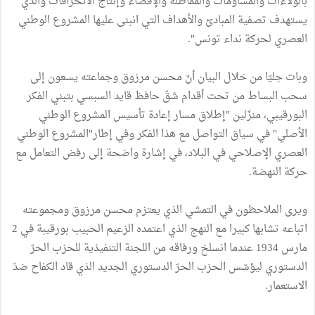
بالولاءات والمساومات والمماطلة والإقصاء وإنتاج الانحرافات والذي
يستهدف تصفية المبادئ والأهداف التي انبنى عليها المشروع الوطني
العصري لحركة نداء تونس".
وبات جليّا من خلال البيان أنّ محسن مرزوق وجماعته يسعون إلى
سحب البساط من تحت أقدام شقّ حافظ قايد السبسي بتبني الفكر
البورقيبي، منزّلين "إطلاق مسار إعادة تأسيس المشروع الوطني
الأصلي" في سياق التواصل مع هذا الفكر وفي إطار"المشروع الوطني
العصري الإصلاحي في البلاد، في إشارة واضحة إلى رفض التعامل مع
حركة النهضة.
ويرى الملاحظون في التمشي الذي يعتزم محسن مرزوق ومجموعته
اتباعه تشابها كبيرا مع النهج الذي اعتمده الزعيم الحبيب بورقيبة في 2
مارس 1934 عندما انسلخ ورفاقه من اللجنة التنفيذية للحزب الحرّ
الدستوري ليؤسّس الحزب الحرّ الدستوري الجديد الذي قاد الكفاح ضدّ
الاستعمار.