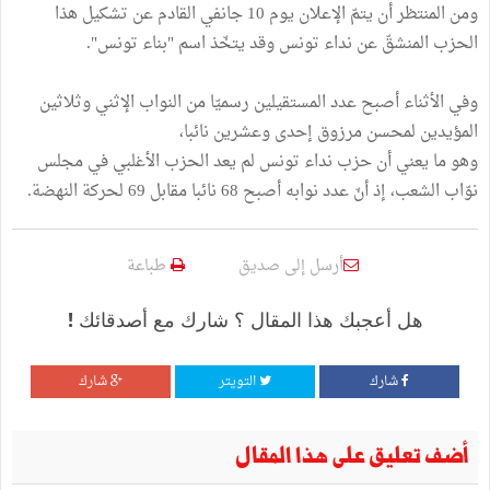
ومن المنتظر أن يتمّ الإعلان يوم 10 جانفي القادم عن تشكيل هذا
الحزب المنشقّ عن نداء تونس وقد يتخّذ اسم "بناء تونس".
وفي الأثناء أصبح عدد المستقيلين رسميّا من النواب الإثني وثلاثين
المؤيدين لمحسن مرزوق إحدى وعشرين نائبا،
وهو ما يعني أن حزب نداء تونس لم يعد الحزب الأغلبي في مجلس
نوّاب الشعب، إذ أنّ عدد نوابه أصبح 68 نائبا مقابل 69 لحركة النهضة.
أرسل إلى صديق
طباعة
هل أعجبك هذا المقال ؟ شارك مع أصدقائك !
شارك
التويتر
شارك
أضف تعليق على هذا المقال