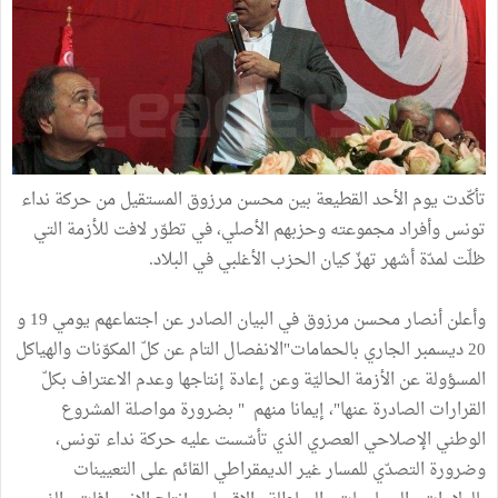
تأكّدت يوم الأحد القطيعة بين محسن مرزوق المستقيل من حركة نداء
تونس وأفراد مجموعته وحزبهم الأصلي، في تطوّر لافت للأزمة التي
ظلّت لمدّة أشهر تهزّ كيان الحزب الأغلبي في البلاد.
وأعلن أنصار محسن مرزوق في البيان الصادر عن اجتماعهم يومي 19 و
20 ديسمبر الجاري بالحمامات"الانفصال التام عن كلّ المكوّنات والهياكل
المسؤولة عن الأزمة الحاليّة وعن إعادة إنتاجها وعدم الاعتراف بكلّ
القرارات الصادرة عنها"، إيمانا منهم " بضرورة مواصلة المشروع
الوطني الإصلاحي العصري الذي تأسّست عليه حركة نداء تونس،
وضرورة التصدّي للمسار غير الديمقراطي القائم على التعيينات