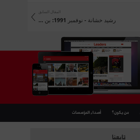
المقال السابق
رشيد خشانة - نوفمبر 1991: بن ...
من يكون؟
أصداء المؤسسات
تابعنا