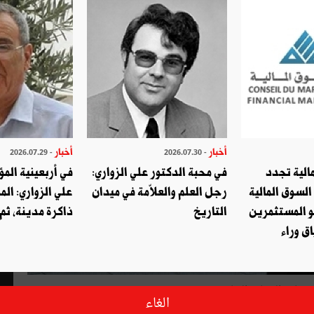
أخبار
أخبار
- 2026.07.29
- 2026.07.30
الية تجدد
في محبة الدكتور علي الزواري:
في أربعينية المؤ
السوق المالية
رجل العلم والعلاّمة في ميدان
علي الزواري: الم
و المستثمرين
التاريخ
ذاكرة مدينة، ثم
ق وراء
ثمار والتجارة الخارجيّة.
الغاء
 المنعقدة يوم الإثنين بتونس بمشاركة وزراء الماليّة ومحافظي