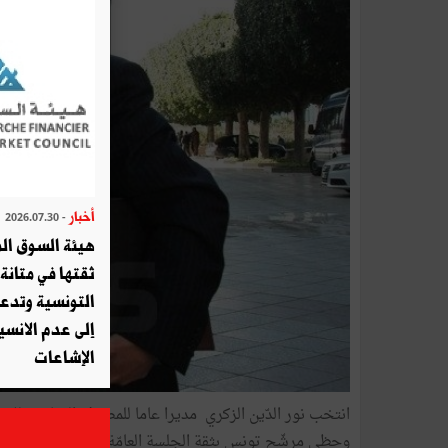
أخبار
- 2026.07.30
هيئة السوق الم
ثقتها في متانة 
التونسية وتدع
إلى عدم الانسيا
الإشاعات
انتخب نور الدّين الزكري مديرا عاما للمصرف المغاربي للاست
وحظي مرشّح تونس بثقة الجلسة العامّة التأسيسيّة للمصرف