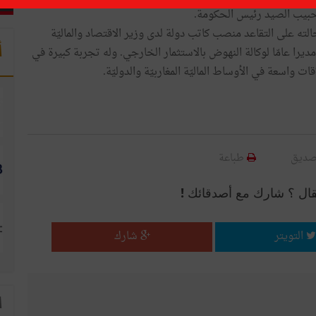
الحبيب الصيد رئيس الحكومة.
لغ من العمر 61 عاما يشغل قبل إحالته على التقاعد منصب كاتب دولة لدى وزير الاقتصاد والماليّة
أ
يرا عامّا لوكالة النهوض بالاستثمار الخارجي. وله تجربة كبيرة في
سعة في الأوساط الماليّة المغاربيّة والدوليّة.
صديق
طباعة
قال ؟ شارك مع أصدقائك !
التويتر
شارك
ا