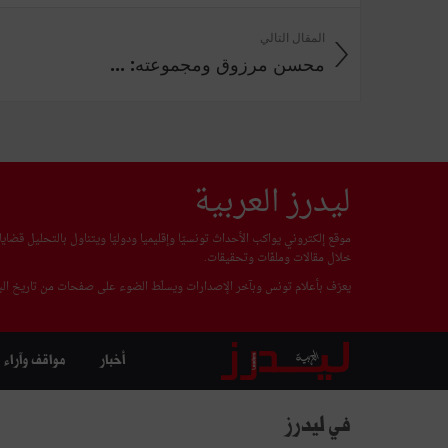
المقال التالي
محسن مرزوق ومجموعته: ...
ليدرز العربية
موقع إلكتروني يواكب الأحداث تونسيّا وإقليميا ودوليّا ويتناول بالتحليل قضا
خلال مقالات وملفّات وتحقيقات.
يعرّف بأعلام تونس وبآخر الإصدارات ويسلّط الضوء على صفحات من تاريخ البل
أخبار
مواقف وآراء
في ليدرز