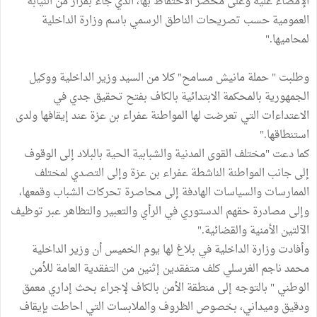
الإمضاء عليه وعلى محضر الاحتفاظ بها، الذي جاء بقرار من النيابة
العمومية حسب تصريحات الناطق الرسمي باسم وزارة الداخلية
لمحاميها."
وطلبت " حملة مانيش مسامح" كلا من السيد وزير الداخلية ووكيل
الجمهورية بالمحكمة الابتدائية بالكاف بفتح تحقيق جدي في
الاعتداءات التي تعرضت لها المواطنة عفراء بن عزة عند إيقافها ولدى
استنطاقها."
كما دعت "مختلف القوى المدنية والشبابية الحية بالبلاد إلى الوقوف
إلى جانب المواطنة الناشطة عفراء بن عزة وإلى التصدي لمختلف
الممارسات والسياسات الهادفة إلى محاصرة تحركات الشباب وقمعها،
وإلى مصادرة حقهم الدستوري في الرأي والتعبير والتظاهر عبر توظيف
الآلتين الأمنية والقضائية."
وأفادت وزارة الداخلية في بلاغ لها يوم الخميس أن وزير الداخلية
محمد ناجم الغرسلي كلف متفقدين إثنين من التفقدية العامة للأمن
الوطني " بالتوجه إلى منطقة الأمن بالكاف لإجراء بحث إداري معمق
ودقيق وميداني، بخصوص الظروف والملابسات التي احاطت بإيقاف