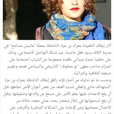
أثار إيقاف التلميذة عفراء بن عزة، الناشطة بحملة "مانيش مسامح" في
مدينة الكاف،ردود فعل غاضبة، عبر شبكة التواصل الاجتماعي، وذلك
على خلفية تحرك ميداني نظمته مجموعة من الشباب احتجاجا على
اعتزام صاحب مقهى "بو مخلوف" التاريخي والسياحي هدمه وتغيير
صبغته الثقافية والتراثية.
وحسب ما تم تداوله من أخبار فإنه رافق إيقاف الناشطة عفراء بن عزة
"استهداف مادي ولفظي شديد العنف من بعض أعوان الأمن تجاهها، قبل
أن يقع الاعتداء عليها بمقر الأمن على مسمع من والدتها وشقيقتها، وقبل
أن يقع استجوابها في إطار محضر بحث عدلي منعت خلاله من
الاتصال بمحاميها ومن الإجابة على اتصالاته المتكررة وأكرهت على