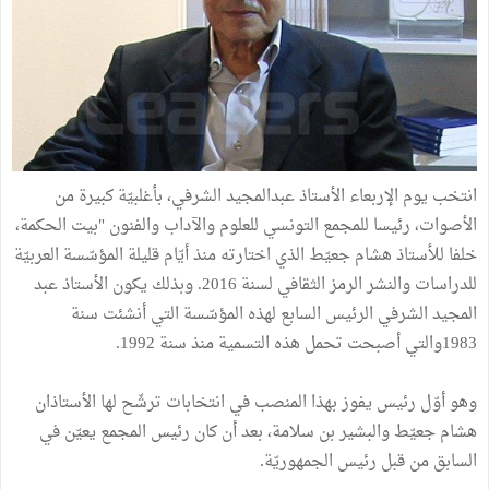
انتخب يوم الإربعاء الأستاذ عبدالمجيد الشرفي، بأغلبيّة كبيرة من
الأصوات، رئيسا للمجمع التونسي للعلوم والآداب والفنون "بيت الحكمة،
خلفا للأستاذ هشام جعيّط الذي اختارته منذ أيّام قليلة المؤسّسة العربيّة
للدراسات والنشر الرمز الثقافي لسنة 2016. وبذلك يكون الأستاذ عبد
المجيد الشرفي الرئيس السابع لهذه المؤسّسة التي أنشئت سنة
1983والتي أصبحت تحمل هذه التسمية منذ سنة 1992.
وهو أوّل رئيس يفوز بهذا المنصب في انتخابات ترشّح لها الأستاذان
هشام جعيّط والبشير بن سلامة، بعد أن كان رئيس المجمع يعيّن في
السابق من قبل رئيس الجمهوريّة.