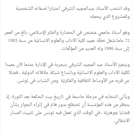
وقد انتخب الأستاذ عبدالمجيد الشرفي اعتبارا لصفاته الشخصيّة
وللمشروع الذي يحمله.
وهو أستاذ جامعي مختص في الحضارة والفكر الإسلامي، بالغ من العمر
72 عاما،شغل خطّة عميد كليّة الآداب والعلوم الانسانيّة من سنة 1983
إلى سنة 1986 وله العديد من المؤلّفات.
ويتميّز الأستاذ عبد المجيد الشرفي بتجربة في الإدارة عندما كان عميدا
لكليّة الآداب والعلوم الانسانيّة وباتساع شبكة علاقاته الدوليّة ، فضلا
عن قربه من الأوساط الثقافيّة والفكريّة ومن الشباب في تونس.
ويأتي انتخابه في مرحلة حاسمة في تاريخ بيت الحكمة بعد الثورة، إذ
ينتظر من هذه المؤسّسة أن تضطلع بدور هامّ في إثراء الحوار بشأن
قضايا جوهريّة ، في الوقت الذي تعمل فيه تونس على تثبيت المسار
الانتقالي.