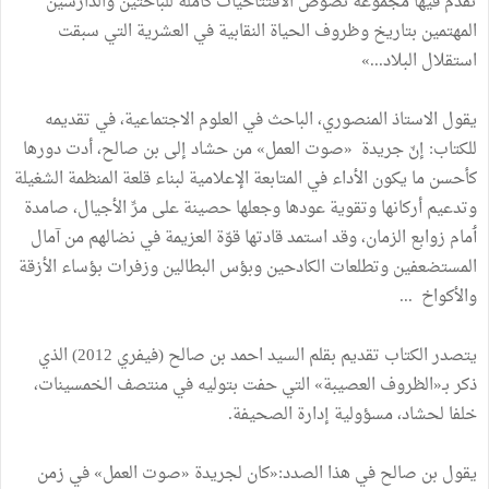
تقدم فيها مجموعة نصوص الافتتاحيات كاملة للباحثين والدارسين
المهتمين بتاريخ وظروف الحياة النقابية في العشرية التي سبقت
استقلال البلاد...»
يقول الاستاذ المنصوري، الباحث في العلوم الاجتماعية، في تقديمه
للكتاب: إنّ جريدة «صوت العمل» من حشاد إلى بن صالح، أدت دورها
كأحسن ما يكون الأداء في المتابعة الإعلامية لبناء قلعة المنظمة الشغيلة
وتدعيم أركانها وتقوية عودها وجعلها حصينة على مرِّ الأجيال، صامدة
ٲمام زوابع الزمان، وقد استمد قادتها قوّة العزيمة في نضالهم من آمال
المستضعفين وتطلعات الكادحين وبؤس البطالين وزفرات بؤساء الأزقة
والأكواخ ...
يتصدر الكتاب تقديم بقلم السيد احمد بن صالح (فيفري 2012) الذي
ذكر بـ«الظروف العصيبة» التي حفت بتوليه في منتصف الخمسينات،
خلفا لحشاد، مسؤولية إدارة الصحيفة.
يقول بن صالح في هذا الصدد:«كان لجريدة «صوت العمل» في زمن