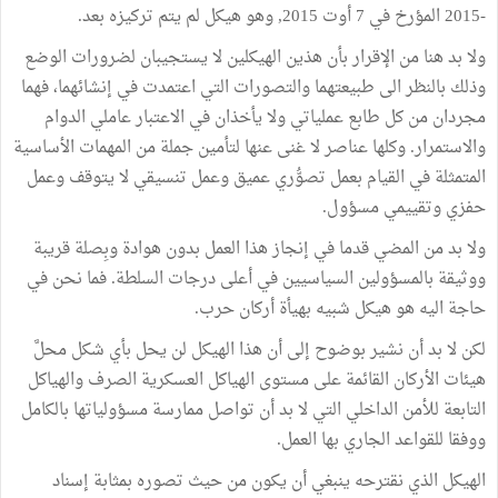
-2015 المؤرخ في 7 أوت 2015, وهو هيكل لم يتم تركيزه بعد.
ولا بد هنا من الإقرار بأن هذين الهيكلين لا يستجيبان لضرورات الوضع
وذلك بالنظر الى طبيعتهما والتصورات التي اعتمدت في إنشائهما، فهما
مجردان من كل طابع عملياتي ولا يأخذان في الاعتبار عاملي الدوام
والاستمرار. وكلها عناصر لا غنى عنها لتأمين جملة من المهمات الأساسية
المتمثلة في القيام بعمل تصوُّري عميق وعمل تنسيقي لا يتوقف وعمل
حفزي وتقييمي مسؤول.
ولا بد من المضي قدما في إنجاز هذا العمل بدون هوادة وبِصلة قريبة
ووثيقة بالمسؤولين السياسيين في أعلى درجات السلطة. فما نحن في
حاجة اليه هو هيكل شبيه بهيأة أركان حرب.
لكن لا بد أن نشير بوضوح إلى أن هذا الهيكل لن يحل بأي شكل محلَّ
هيئات الأركان القائمة على مستوى الهياكل العسكرية الصرف والهياكل
التابعة للأمن الداخلي التي لا بد أن تواصل ممارسة مسؤولياتها بالكامل
ووفقا للقواعد الجاري بها العمل.
الهيكل الذي نقترحه ينبغي أن يكون من حيث تصوره بمثابة إسناد