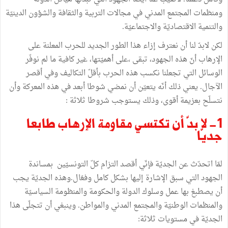
ومنظمات المجتمع المدني في مجالات التربية والثقافة والشؤون الدينيّة
والتنمية الاقتصاديّة والاجتماعيّة.
لكن لابدّ لنا أن نعترف إزاء هذا الطور الجديد للحرب المعلنة على
الإرهاب أنّ هذه الجهود، تبقى ،على أهميّتها، غير كافية ما لم نوفّر
الوسائل التي تجعلنا نكسب هذه الحرب بأقلّ التكاليف وفي أقصر
الآجال. يعني ذلك أنّه يتعيّن أن نمضي شوطا أبعد في هذه المعركة وأن
نتسلّح بعزيمة أقوى، وذلك يستوجب شروطا ثلاثة :
1- لا بدّ أن تكتسي مقاومة الإرهاب طابعا
جديّا
لمّا اتحدّث عن الجديّة فإنّي أقصد التزام كلّ التونسيّين بمساندة
الجهود التي سبق الإشارة إليها بشكل كامل وفعّال.وهذه الجديّة يجب
أن يصطبغ بها عمل وسلوك الدولة والحكومة والمنظومة السياسيّة
والمنظمات الوطنيّة والمجتمع المدني والمواطن. وينبغي أن تتجلّى هذا
الجديّة في مستويات ثلاثة: