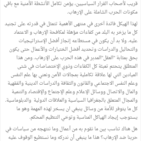
قريب لأصحاب القرار السياسيين، يؤمن تكامل الأنشطة الأمنية مع باقي
مكونات الحرب الشاملة على الإرهاب.
لهذا الهيكل فائدة آخرى في منتهى الأهمية تتمثل في قدرته على تجنيد
كل ما يزخر به البلد من كفاءات مؤهلة لمكافحة الإرهاب و الاعتماد
عليه. ولا بد أن يكون في مستطاعه إنجاز أفضل الإستراتيجيات
والتحاليل والدراسات وتحديد أفضل الختيارات والأعمال حتى يكون
بحق بمثابة "العقل"المدبر في هذه الحرب على الإرهاب. ومن هذا
المنطلق يتحتم تعبئة كل الكفاءات وذوي الإختصاصات في شتى
الميادين التي لها علاقة تكاملية بمجالات الأمن ونعني بها علم النفس
وعلم النفس الاجتماعي والقانون والثقافة والدراسات الدينية والفقهية
والمال والاتصال ووسائل الإعلام وعلم الإجتماع والإقتصاد والتنمية
والمجال المتعلق بالجغرافيا السياسية والعلاقات الدولية والدبلوماسية.
كل ما يتوفر للأمة من وسائل ينبغي ان يسخر لهذه المهمة وهو ما
يستوجب إيجاد الهياكل المناسبة وتوخي التنظيم المحكم.
هل هناك تناسب بين ما نقوم به من أعمال وما ننتهجه من سياسات في
حربنا ضد الإرهاب؟ هذا ما ينبغي أن ندركه وما نستطيع الوقوف عليه