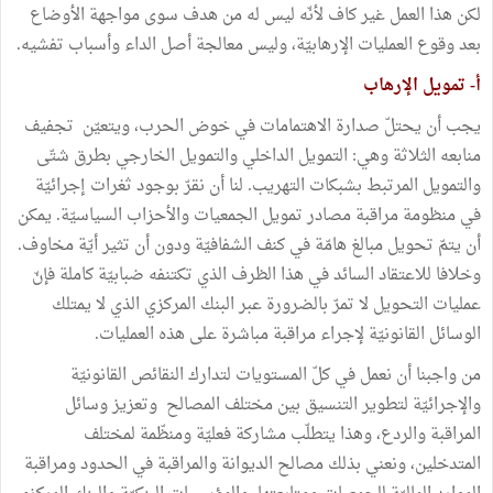
لكن هذا العمل غير كاف لأنّه ليس له من هدف سوى مواجهة الأوضاع
بعد وقوع العمليات الإرهابيّة، وليس معالجة أصل الداء وأسباب تفشيه.
أ- تمويل الإرهاب
يجب أن يحتلّ صدارة الاهتمامات في خوض الحرب، ويتعيّن تجفيف
منابعه الثلاثة وهي: التمويل الداخلي والتمويل الخارجي بطرق شتّى
والتمويل المرتبط بشبكات التهريب. لنا أن نقرّ بوجود ثغرات إجرائيّة
في منظومة مراقبة مصادر تمويل الجمعيات والأحزاب السياسيّة. يمكن
أن يتمّ تحويل مبالغ هامّة في كنف الشفافيّة ودون أن تثير أيّة مخاوف.
وخلافا للاعتقاد السائد في هذا الظرف الذي تكتنفه ضبابيّة كاملة فإنّ
عمليات التحويل لا تمرّ بالضرورة عبر البنك المركزي الذي لا يمتلك
الوسائل القانونيّة لإجراء مراقبة مباشرة على هذه العمليات.
من واجبنا أن نعمل في كلّ المستويات لتدارك النقائص القانونيّة
والإجرائيّة لتطوير التنسيق بين مختلف المصالح وتعزيز وسائل
المراقبة والردع، وهذا يتطلّب مشاركة فعليّة ومنظّمة لمختلف
المتدخلين، ونعني بذلك مصالح الديوانة والمراقبة في الحدود ومراقبة