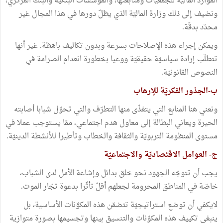
الموارد الماليّة للجمعيات ومتابعتها، والمؤسسات البنكيّة والبنك المركزي،
ونضيف إلى ذلك وزارة الماليّة الذي يظلّ دورها في هذا المجال غير
محدّد بدقّة.
ويمكن إجراء هذه الإصلاحات بسرعة وبدون تكاليف باهظة. غير أنها
تتطلّب إرادة سياسيّة حقيقيّة ووعيا بخطورة انعدام الصرامة في
النصوص القانونيّة.
ب-الجذور الفكريّة للإرهاب
ونعني هنا المنابع التي يتغذّى منها التطرّف والتي تحوّل شبابا أصابته
الحيرة ويعاني البطالة إلى معاول هدم اجتماعي، ممّا يستوجب عملا في
مستوى المنظومة التربويّة والثقافة والخطاب وتأطيرا للأنشطة الدينيّة.
ج- العوامل الاقتصاديّة والاجتماعيّة
يجب أن تتوجّه الجهود نحو خلق بدائل وإشاعة الأمل لدى الشباب،
خاصّة في المناطق المحرومة لجعلهم أقلّ تأثّرا بدعوة تجّار الموت.
لايكفي أن توضع استراتيجيّة تتضمّن هذه المكوّنات الأساسية، بل
ينبغي تكييف هذه المكوّنات والتنسيق بينها وتجسيمها بصورة متوازية