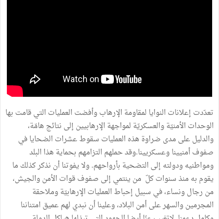
تعدّدت إعلانات النوايا لمقاومة الإرهاب وأفضت العمليات التي قامت بها
الوحدات الأمنيّة والعسكريّة لمواجهة الإرهابيين إلى نتائج هامّة،
والدليل على مدى ضراوة هذه العمليات سقوط عشرات الضحايا في
صفوف أمنيينا وعسكريينا.وقد حملهم التزامهم بحماية هذا البلد
ومواطنيه ودولته إلى التضحية بأرواحهم. ولا يفوتنا أن نذكر كذلك ما
يقوم به منذ سنوات كلّ من ينتمي إلى صفوف قوات الأمن والجيش،
من رجال ونساء، في سبيل إحباط العمليات الإرهابيّة وملاحقة
المجرمين والسهر على أمن البلاد، وعلينا أن نبدي لهم عميق امتناننا
وكامل دعمنا. لاتغيب عنّا أيضا الجهود التي تبذلها هياكل الدولة