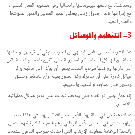
ومتناغمة، مع دعمها ديبلوماسيّا واتصاليّا وفي مستوى العمل النفسي،
مع إدراجها ضمن جدول زمني يغطي المدى القصير والمدى المتوسّط
والمدى البعيد.
3- التنظيم والوسائل
هذا الشرط أساسي. فمن البديهي أن الحرب ينبغي أن توجهها وتدفعها
جملة من الهياكل السياسية والمسؤولة حتى تكون ناجعة وناجحة. لكن
أمر إدارتها ووضعها موضع التنفيذ ينبغي أن يوكل إلى تنظيم وإلى
هياكل قادرة على أن تتحرك وفق تصور بعينه وأن تخطط وتنسق
وتسهر على المتابعة والتنفيذ والتقييم.
إنه عمل جليل ذو بُعْد وطني يتوقف نجاحه على توفر هياكل عملياتية
بالأساس.
هنالك هيكلان في صلة بهذا الأمر يجدر التذكير بهما في هذا الصدد.
أولهما يتمثل في مجلس الأمن الوطني وهو قائم حاليا؛ وثانيهما يتعلق
باللجنة الوطنية لمقاومة الإرهاب التي أحدثت بموجب القانون عدد26