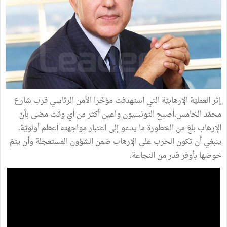
إثر العمليّة الإرهابيّة التي استهدفت مؤخّرا الأمن الرئاسي قرب شارع
محمّد الخامس،أصبح التونسيون واعين أكثر من أيّ وقت مضى بأنّ
الإرهاب بلغ من الخطورة ما يدعو إلى اعتبار مواجهته أعظم أولويّة.
ينبغي أن تكون الحرب على الإرهاب ضمن الشؤون المستعجلة وأن يتمّ
خوضها بأوفر قدر من النجاعة.