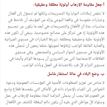
أ-جعل مقاومة الإرهاب أولويّة مطلقة وحقيقيّة:
لا تنقص إعلانات النوايا ولا التصريحات ولكنّها لم تتحوّل إلى أفعال
وخيارات ملموسة في واقعنا اليومي.وإنّه من المؤسف أن نلاحظ في
مناسبات عدّة أنّ الأفعال والتصريحات هي أبعد ما يكون عن تجسيم
هذه الأولويّة إذ هي تتركّز على مصالح خصوصيّة. ينبغي أن تكون هذه
الأولويّة جليّة وحقيقيّة ومطلقة، تبرزها الخيارات في مستوى الميزانيّة
والعناية الفائقة الواجب إيلاؤها لتمويلها، مثلما يتعيّن أن تتجلّى هذه
الأولويّة في مستوى الحوار السياسي والمجتمعي وفي مستوى
العلاقات الاجتماعيّة التي من الضروري أن يسودها الوئام وأيضا في
مستوى التزام كلّ فرد بالانضباط في العمل وبأداء الواجب.
ب- وضع البلاد في حالة استنفار شامل
لا مناص من تعزيز المنظومات الأمنيّة في المؤسسات العموميّة ودعوة
الخواص إلى القيام بالإجراء ذاته في الأماكن التي يقصدها قطاع واسع
من العموم.كما يجب أن يتجلّى التزامنا الجادّ بمقاومة الإرهاب في عمل
وسلوك كلّ مواطن الذي عليه أن يكون دائم اليقظة للكشف عن الأفعال