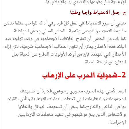
الإرهابيّة قبل وقوعها والتصدي لها والإعلام بها.
ج- جعل الانضباط واجبا وطنيّا
ينبغي أن يبرز الانضباط في عمل كلّ فرد وفي أدائه للواجب،مثلما يتعيّن
مقاومة التسيّب والفوضى وتنمية الحسّ المدني وحسّ المواطنة.
كما بات من الحتمي أن تنفرج العلاقات الاجتماعيّة في وقت تواجه فيه
البلاد هذه الأخطار.يمكن أن تكون المطالب الاجتماعيّة شرعيّة، لكن إزاء
الأخطار التي تتهدّدنا فإنّ من أوكد الأولويّات الدفاع عن الحياة بدل
الدفاع عن نوعيّة الحياة.
2-شمولية الحرب على الإرهاب
البعد الأمني لهذه الحرب محوري وجوهري.فلا بدّ أن تستهدف
المجموعات والتنظيمات التي تخطّط للعمليات الإرهابيّة وتأذن بالقيام
بها في الداخل والخارج.كما ينبغي أن تستهدف الهياكل والخلايا
والأشخاص الذين يتمّ توظيفهم في تنفيذ مخططات الإرهابيين
الإجراميّة.