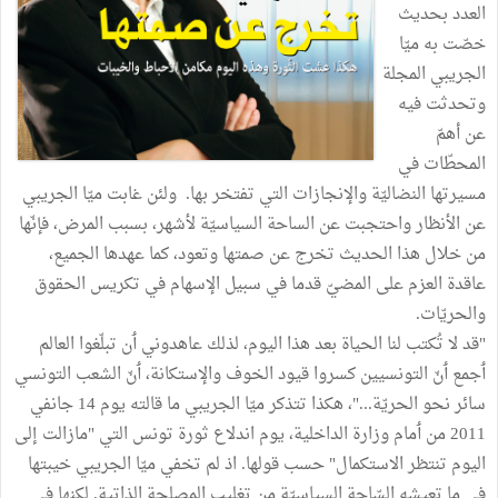
العدد بحديث
خصّت به ميّا
الجريبي المجلة
وتحدثت فيه
عن أهمّ
المحطّات في
مسيرتها النضاليّة والإنجازات التي تفتخر بها. ولئن غابت ميّا الجريبي
عن الأنظار واحتجبت عن الساحة السياسيّة لأشهر، بسبب المرض، فإنّها
من خلال هذا الحديث تخرج عن صمتها وتعود، كما عهدها الجميع،
عاقدة العزم على المضيّ قدما في سبيل الإسهام في تكريس الحقوق
والحريّات.
"قد لا تُكتب لنا الحياة بعد هذا اليوم، لذلك عاهدوني ٲن تبلّغوا العالم
ٲجمع ٲنّ التونسيين كسروا قيود الخوف والإستكانة، ٲنّ الشعب التونسي
سائر نحو الحريّة..."، هكذا تتذكر ميّا الجريبي ما قالته يوم 14 جانفي
2011 من ٲمام وزارة الداخلية، يوم اندلاع ثورة تونس التي "مازالت إلى
اليوم تنتظر الاستكمال" حسب قولها. اذ لم تخفي ميّا الجريبي خيبتها
في ما تعيشه السّاحة السياسيّة من تغليب المصلحة الذاتية. لكنها في