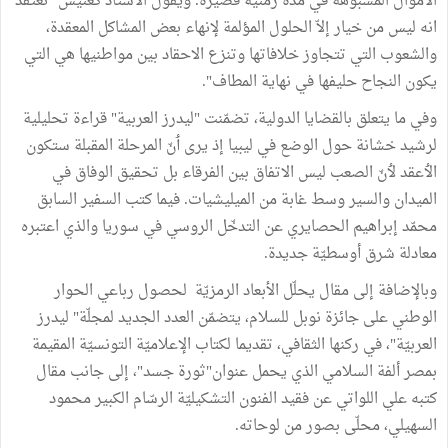
الاموال المشبوهة في مدّة زمنيّة قصيرة. ويقول الاستاذ كعنيش "نعتقد
انه ليس من خيار إلاّ الحلول المؤلمة لإنهاء بعض المشاكل المعقدة،
والشعوب التي تتجاوز خلافاتها وتنزع الاحقاد بين مواطنيها هي التي
يكون النجاح حليفها في نهاية المطاف".
وفي ما يتعلق بالقضايا الدولية، تضمّنت "ليدرز العربية" قراءة تحليلية
لرشيد خشانة حول الوضع في ليبيا إذ يرى ٲنّ المرحلة المقبلة ستكون
الٲعقد لٲنّ الصعب ليس الاتفاق بين الفرقاء بل تحقيق الوفاق في
الميدان والسير وسط غابة من الميليشيات. فيما كتب السفير السابق
محمّد إبراهيم الحصايري عن التدخّل الروسي في سوريا والذي اعتبره
معادلة شرق أوسطيّة جديدة.
وبالإضافة إلى مقال يحلّل الأبعاد الرمزيّة لحصول رباعي الحوار
الوطني على جائزة نوبل للسلام، يتضمّن العدد الجديد لمجلّة" ليدرز
العربيّة"، في ركنها الثقافي، تقديما لكتاب الإعلاميّة التونسيّة المقيمة
بمصر ألفة السلامي الذي يحمل عنوان"ثورة جسد"، إلى جانب مقال
كتبه علي اللواتي عن فقيد الفنون التشكيليّة الرسّام الكبير محمود
السهيلي، محلّى بصور من لوحاته.