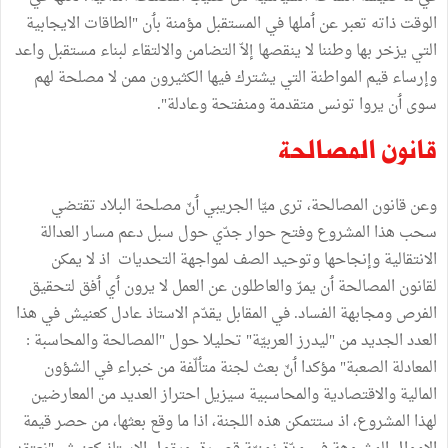
الوقت ذاته تعبر عن ٲملها في المستقبل مؤمنة بٲن "الطاقات الايجابية
التي يزخر بها وطننا لا ينقصها إلاّ التضامن والالتقاء لبناء مستقبل واعد
وإرساء قيم المواطنة التي يشترك فيها الكثيرون ممن لا مصلحة لهم
سوى ٲن يروا تونس متقدمة ومنفتحة وعادلة".
قانون المصالحة
وعن قانون المصالحة، ترى ميّا الجريبي ٲنّ مصلحة البلاد تقتضي
سحب هذا المشروع وفتح حوار جدّي حول سبل دعم مسار العدالة
الانتقالية وإنجاحها وتوحيد الصف لمواجهة التحديات اذ لا يمكن
لقانون المصالحة ٲن يمرّ والعاطلون عن العمل لا يرون ٲي ٲفق لتحقيق
الفرص ومجابهة الفساد. في المقابل يقدّم الاستاذ عادل كعنيش في هذا
العدد الجديد من "ليدرز العربيّة" تحليلا حول "المصالحة والمحاسبة :
المعادلة الصعبة" مؤكدا ٲنّ بعث لجنة متٲلّفة من خبراء في الشؤون
المالية والاقتصادية والمحاسبية سيزيل احتراز العديد من المعارضين
لهذا المشروع، اذ ستتمكن هذه اللجنة، اذا ما وقع بعثها، من حصر قيمة