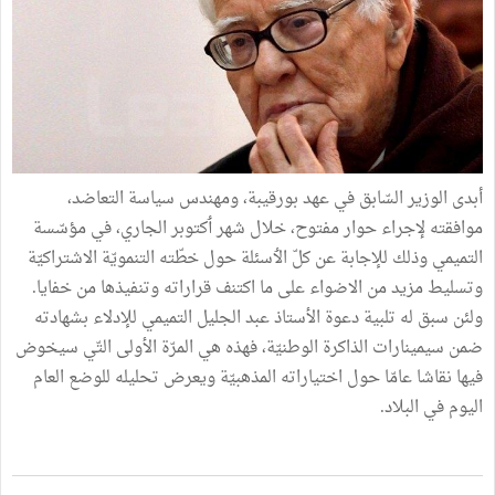
أبدى الوزير السّابق في عهد بورقيبة، ومهندس سياسة التعاضد،
موافقته لإجراء حوار مفتوح، خلال شهر ٲكتوبر الجاري، في مؤسّسة
التميمي وذلك للإجابة عن كلّ الٲسئلة حول خطّته التنمويّة الاشتراكيّة
وتسليط مزيد من الاضواء على ما اكتنف قراراته وتنفيذها من خفايا.
ولئن سبق له تلبية دعوة الأستاذ عبد الجليل التميمي للإدلاء بشهادته
ضمن سيمينارات الذاكرة الوطنيّة، فهذه هي المرّة الأولى التّي سيخوض
فيها نقاشا عامّا حول اختياراته المذهبيّة ويعرض تحليله للوضع العام
اليوم في البلاد.